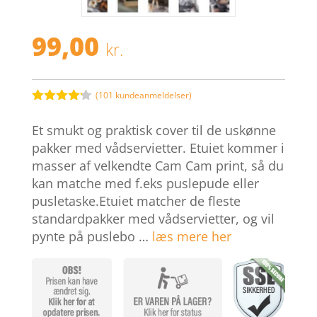
99,00
kr.
(
101
kundeanmeldelser)
Bedømt
som
4.1
Et smukt og praktisk cover til de uskønne
ud af 5
baseret
pakker med vådservietter. Etuiet kommer i
på
masser af velkendte Cam Cam print, så du
kundebedø
mmelser
kan matche med f.eks puslepude eller
pusletaske.Etuiet matcher de fleste
standardpakker med vådservietter, og vil
pynte på puslebo …
læs mere her