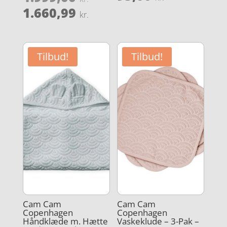
pris
4.1
aktuelle
oprindelige
Den
ud af 5
1.660,99
kr.
var:
pris
pris
aktuelle
119,00 kr
er:
var:
pris
95,00 kr..
1.999,00 kr..
er:
Tilbud!
Tilbud!
1.660,99 kr..
Cam Cam
Cam Cam
Copenhagen
Copenhagen
Håndklæde m. Hætte
Vaskeklude – 3-Pak –