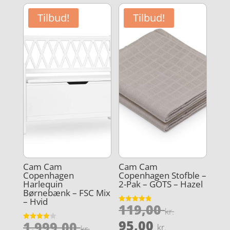
Tilbud!
Tilbud!
Cam Cam
Cam Cam
Copenhagen
Copenhagen Stofble –
Harlequin
2-Pak – GOTS – Hazel
Børnebænk – FSC Mix
– Hvid
Den
119,00
Vurderet
kr.
4.8
oprindel
Den
ud af 5
95,00
Den
1.999,00
Vurderet
kr.
kr.