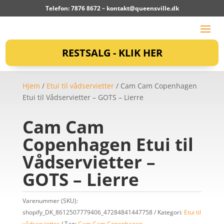
Telefon: 7876 8672 –
kontakt@queensville.dk
RESTSALG - KLIK HER
Hjem
/
Etui til vådservietter
/ Cam Cam Copenhagen
Etui til Vådservietter – GOTS – Lierre
Cam Cam
Copenhagen Etui til
Vådservietter –
GOTS – Lierre
Varenummer (SKU):
shopify_DK_8612507779406_47284841447758
Kategori:
Etui til
vådservietter
Tag:
Cam Cam Copenhagen