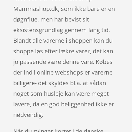
Mammashop.dk, som ikke bare er en
døgnflue, men har bevist sit
eksistensgrundlag gennem lang tid.
Blandt alle varerne i shoppen kan du
shoppe løs efter lækre varer, det kan
jo passende være denne vare. Købes
der ind i online webshops er varerne
billigere- det skyldes bl.a. at sådan
noget som husleje kan være meget
lavere, da en god beliggenhed ikke er
nødvendig.
Når du svinger kortet i de danske