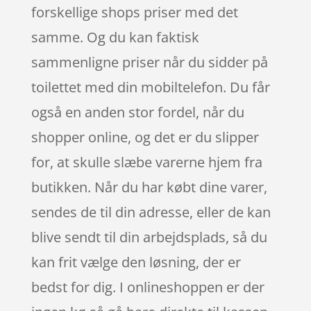
forskellige shops priser med det
samme. Og du kan faktisk
sammenligne priser når du sidder på
toilettet med din mobiltelefon. Du får
også en anden stor fordel, når du
shopper online, og det er du slipper
for, at skulle slæbe varerne hjem fra
butikken. Når du har købt dine varer,
sendes de til din adresse, eller de kan
blive sendt til din arbejdsplads, så du
kan frit vælge den løsning, der er
bedst for dig. I onlineshoppen er der