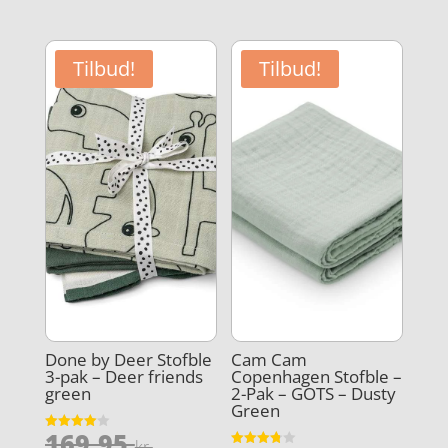
pris
pris
aktuelle
aktuelle
var:
var:
pris
pris
99,95 kr..
169,95 kr
er:
er:
Tilbud!
Tilbud!
75,96 kr..
89,95 kr..
Done by Deer Stofble
Cam Cam
3-pak – Deer friends
Copenhagen Stofble –
green
2-Pak – GOTS – Dusty
Green
Den
169,95
Vurderet
kr.