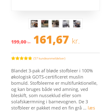
161,67
Den
Den
kr.
199,00
oprindelige
aktuel
kr.
pris
pris
var:
er:
199,00 kr..
161,67 
(
57
kundeanmeldelser)
Bedømt
som
4.8
Blandet 3-pak af bløde stofbleer i 100%
ud af 5
baseret på
økologisk GOTS-certificeret muslin
kundebedøm
bomuld. Stofbleerne er multifunktionelle,
melser
og kan bruges både ved amning, ved
bleskift, som nusseklud eller som
solafskærmning i barnevognen. De 3
stofbleer er pakket med en fin grå …
læs