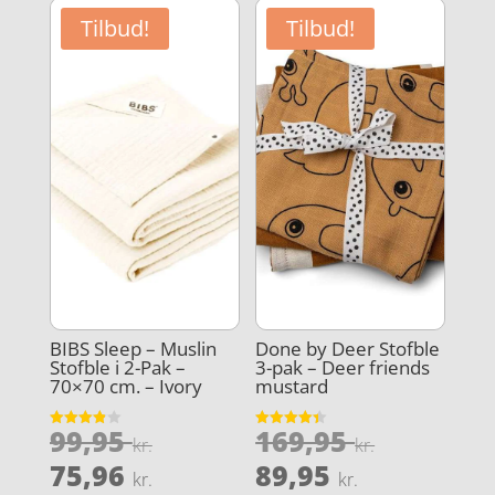
Tilbud!
Tilbud!
BIBS Sleep – Muslin
Done by Deer Stofble
Stofble i 2-Pak –
3-pak – Deer friends
70×70 cm. – Ivory
mustard
Den
Den
99,95
169,95
Vurderet
Vurderet
kr.
kr.
3.9
4.4
oprindelige
oprindel
Den
Den
ud af 5
ud af 5
75,96
89,95
kr.
kr.