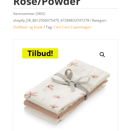
Rose/Powder
Varenummer (SKU):
shopify_DK_8612506075470_47284833747278
Kategori:
Stofbleer og klude
Tag:
Cam Cam Copenhagen
Tilbud!