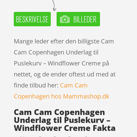
Mange leder efter den billigste Cam
Cam Copenhagen Underlag til
Puslekurv – Windflower Creme på
nettet, og de ender oftest ud med at
finde tilbud her:
Cam Cam
Copenhagen hos Mammashop.dk
Cam Cam Copenhagen
Underlag til Puslekurv –
Windflower Creme Fakta