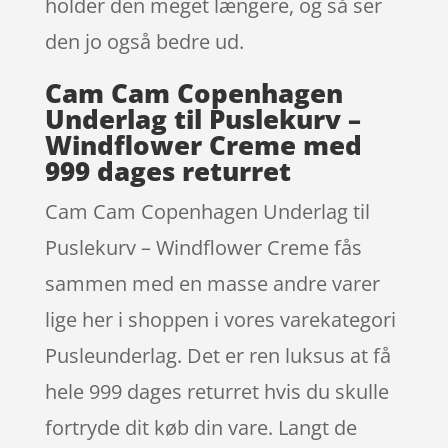
holder den meget længere, og så ser
den jo også bedre ud.
Cam Cam Copenhagen
Underlag til Puslekurv –
Windflower Creme med
999 dages returret
Cam Cam Copenhagen Underlag til
Puslekurv – Windflower Creme fås
sammen med en masse andre varer
lige her i shoppen i vores varekategori
Pusleunderlag. Det er ren luksus at få
hele 999 dages returret hvis du skulle
fortryde dit køb din vare. Langt de