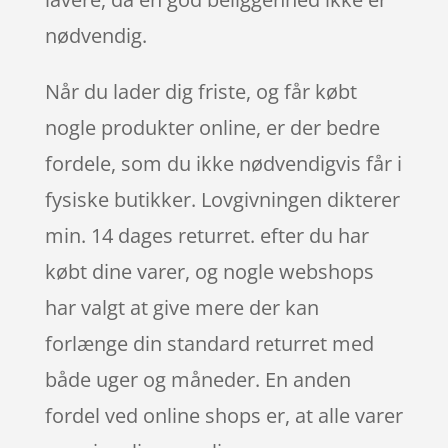
nødvendig.
Når du lader dig friste, og får købt
nogle produkter online, er der bedre
fordele, som du ikke nødvendigvis får i
fysiske butikker. Lovgivningen dikterer
min. 14 dages returret. efter du har
købt dine varer, og nogle webshops
har valgt at give mere der kan
forlænge din standard returret med
både uger og måneder. En anden
fordel ved online shops er, at alle varer