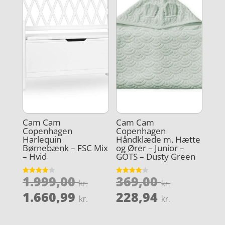
Cam Cam
Cam Cam
Copenhagen
Copenhagen
Harlequin
Håndklæde m. Hætte
Børnebænk – FSC Mix
og Ører – Junior –
– Hvid
GOTS – Dusty Green
Den
Den
1.999,00
369,00
Vurderet
Vurderet
kr.
kr.
4.1
4.1
oprindelige
oprindel
Den
Den
ud af 5
ud af 5
1.660,99
228,94
kr.
kr.
pris
pris
aktuelle
aktuelle
var:
var:
pris
pris