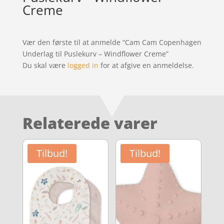
Creme
Vær den første til at anmelde “Cam Cam Copenhagen
Underlag til Puslekurv – Windflower Creme”
Du skal være
logged in
for at afgive en anmeldelse.
Relaterede varer
Tilbud!
Tilbud!