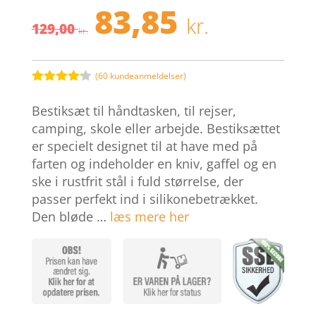
83,85
Den
Den
kr.
129,00
oprindelige
aktuell
kr.
pris
pris
var:
er:
129,00 kr..
83,85 kr.
(
60
kundeanmeldelser)
Bedømt
som
4.1
Bestiksæt til håndtasken, til rejser,
ud af 5
baseret
camping, skole eller arbejde. Bestiksættet
på
er specielt designet til at have med på
kundebedø
mmelser
farten og indeholder en kniv, gaffel og en
ske i rustfrit stål i fuld størrelse, der
passer perfekt ind i silikonebetrækket.
Den bløde …
læs mere her