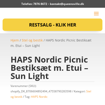
Telefon: 7876 8672 –
kontakt@queensville.dk
RESTSALG - KLIK HER
Hjem
/
Stel og bestik
/ HAPS Nordic Picnic Bestiksæt
m. Etui – Sun Light
HAPS Nordic Picnic
Bestiksæt m. Etui –
Sun Light
Varenummer (SKU):
shopify_DK_8706604892494_47558790283598
Kategori:
Stel
og bestik
Tag:
HAPS Nordic