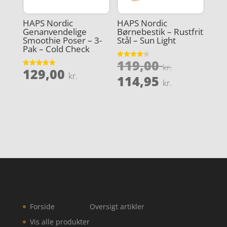
HAPS Nordic
HAPS Nordic
Genanvendelige
Børnebestik – Rustfrit
Smoothie Poser – 3-
Stål – Sun Light
Pak – Cold Check
Den
119,00
Vurderet
kr.
129,00
4.2
Vurderet
oprindel
kr.
Den
ud af 5
114,95
4.9
kr.
ud af 5
pris
aktuelle
var:
pris
119,00 kr
er:
114,95 kr
Forside
Oversigt artikler
Vis alle produkter