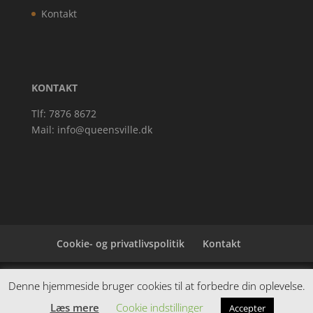
Kontakt
KONTAKT
Tlf: 7876 8672
Mail:
info@queensville.dk
Cookie- og privatlivspolitik
Kontakt
Denne hjemmeside samler et bredt udvalg af
Denne hjemmeside bruger cookies til at forbedre din oplevelse.
spændende varer. Siden er et affiiliatesite, og nogle
Læs mere
Cookie indstillinger
Accepter
links kan være affiliatelinks.