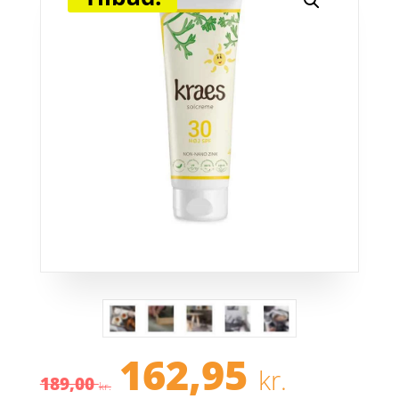
162,95
Den
Den
kr.
189,00
oprindelige
aktuel
kr.