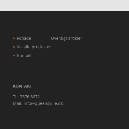
Forside
Oversigt artikler
Vis alle produkter
Kontakt
KONTAKT
Tlf: 7876 8672
Mail:
info@queensville.dk