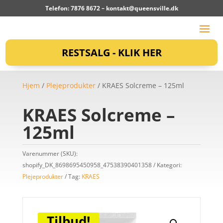
Telefon: 7876 8672 –
kontakt@queensville.dk
RESTSALG - KLIK HER
Hjem
/
Plejeprodukter
/ KRAES Solcreme – 125ml
KRAES Solcreme –
125ml
Varenummer (SKU):
shopify_DK_8698695450958_47538390401358
Kategori:
Plejeprodukter
Tag:
KRAES
Tilbud!