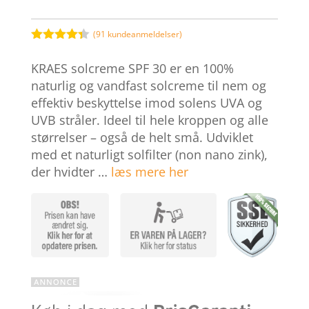
pris
pris
var:
er:
189,00 kr..
162,95 
(
91
kundeanmeldelser)
Bedømt
som
4.3
KRAES solcreme SPF 30 er en 100%
ud af 5
baseret
naturlig og vandfast solcreme til nem og
på
effektiv beskyttelse imod solens UVA og
kundebedø
mmelser
UVB stråler. Ideel til hele kroppen og alle
størrelser – også de helt små. Udviklet
med et naturligt solfilter (non nano zink),
der hvidter …
læs mere her