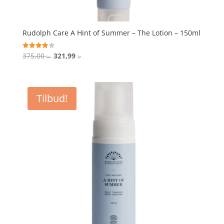
Rudolph Care A Hint of Summer – The Lotion – 150ml
Den
Den
375,00
321,99
Vurderet
kr.
kr.
4
oprindelige
aktuelle
ud af 5
pris
pris
var:
er:
Tilbud!
375,00 kr..
321,99 kr..