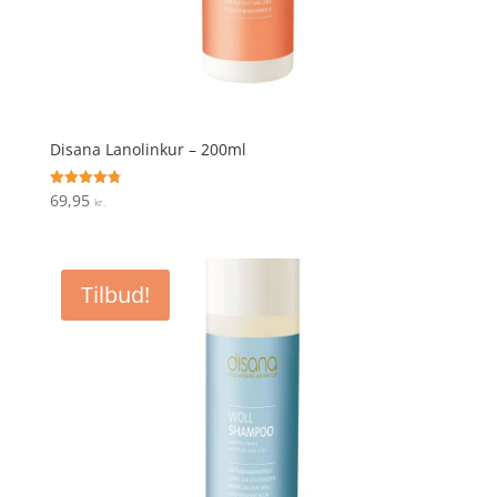
Disana Lanolinkur – 200ml
69,95
Vurderet
kr.
4.8
ud af 5
Tilbud!