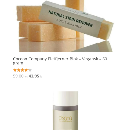
Cocoon Company Pletfjerner Blok – Vegansk – 60
gram
Den
Den
59,00
43,95
Vurderet
kr.
kr.
4.3
oprindelige
aktuelle
ud af 5
pris
pris
var:
er:
59,00 kr..
43,95 kr..