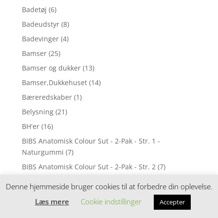
Badetøj
(6)
Badeudstyr
(8)
Badevinger
(4)
Bamser
(25)
Bamser og dukker
(13)
Bamser,Dukkehuset
(14)
Bæreredskaber
(1)
Belysning
(21)
BH'er
(16)
BIBS Anatomisk Colour Sut - 2-Pak - Str. 1 -
Naturgummi
(7)
BIBS Anatomisk Colour Sut - 2-Pak - Str. 2
(7)
BIBS Anatomisk Colour Sut - 2-Pak - Str. 2 -
Denne hjemmeside bruger cookies til at forbedre din oplevelse.
Naturgummi
(8)
Læs mere
Cookie indstillinger
Accepter
BIBS Anatomisk Colour Sut - Singles - Str. 1 -