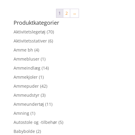
pris
pris
var:
er:
1
2
→
265,00 kr..
227,95 kr..
Produktkategorier
Aktivitetslegetøj
(70)
Aktivitetsstativer
(6)
Amme bh
(4)
Ammebluser
(1)
Ammeindlæg
(14)
Ammekjoler
(1)
Ammepuder
(42)
Ammeudstyr
(3)
Ammeundertøj
(11)
Amning
(1)
Autostole og -tilbehør
(5)
Babybolde
(2)