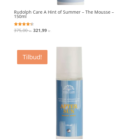
Rudolph Care A Hint of Summer – The Mousse –
150ml
Den
Den
375,00
321,99
Vurderet
kr.
kr.
4.3
oprindelige
aktuelle
ud af 5
pris
pris
var:
er:
Tilbud!
375,00 kr..
321,99 kr..