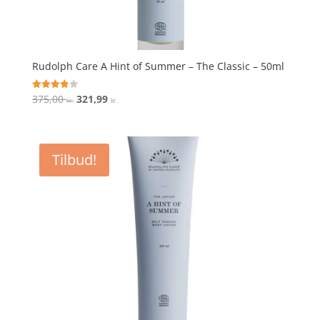
Rudolph Care A Hint of Summer – The Classic – 50ml
Den
Den
375,00
321,99
Vurderet
kr.
kr.
3.9
oprindelige
aktuelle
ud af 5
pris
pris
var:
er:
Tilbud!
375,00 kr..
321,99 kr..