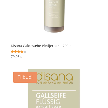
Disana Galdesæbe Pletfjerner – 200ml
79,95
Vurderet
kr.
3.9
ud af 5
Tilbud!