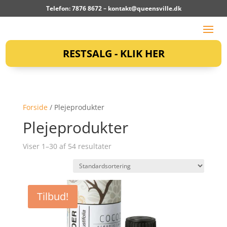
Telefon: 7876 8672 –
kontakt@queensville.dk
RESTSALG - KLIK HER
Forside
/ Plejeprodukter
Plejeprodukter
Viser 1–30 af 54 resultater
Tilbud!