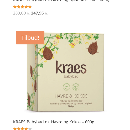
Den
Den
289,00
247,95
Vurderet
kr.
kr.
4.9
oprindelige
aktuelle
ud af 5
pris
pris
var:
er:
Tilbud!
289,00 kr..
247,95 kr..
KRAES Babybad m. Havre og Kokos – 600g