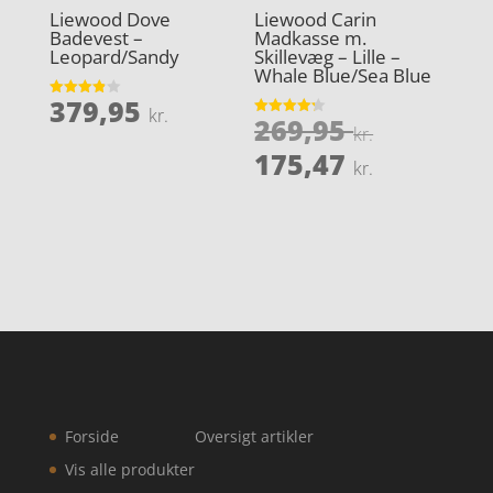
Liewood Dove
Liewood Carin
Badevest –
Madkasse m.
Leopard/Sandy
Skillevæg – Lille –
Whale Blue/Sea Blue
379,95
Vurderet
kr.
Den
269,95
3.9
Vurderet
kr.
ud af 5
4.2
oprindel
Den
ud af 5
175,47
kr.
pris
aktuelle
var:
pris
269,95 kr
er:
175,47 kr
Forside
Oversigt artikler
Vis alle produkter