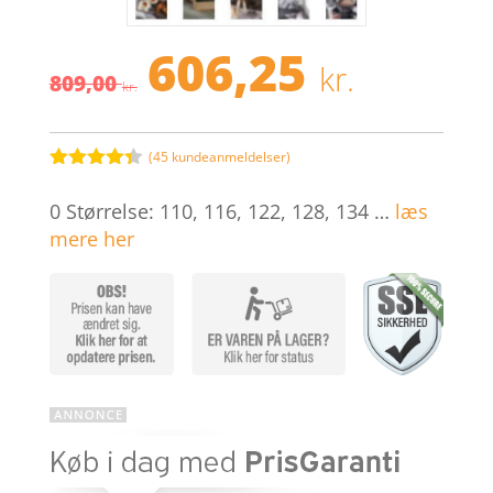
606,25
Den
Den
kr.
809,00
oprindelige
aktuel
kr.
pris
pris
var:
er:
809,00 kr..
606,25 
(
45
kundeanmeldelser)
Bedømt
som
4.3
0 Størrelse: 110, 116, 122, 128, 134 …
læs
ud af 5
baseret
mere her
på
kundebedø
mmelser