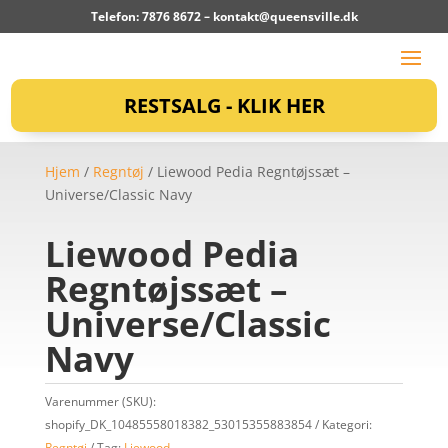
Telefon: 7876 8672 –
kontakt@queensville.dk
RESTSALG - KLIK HER
Hjem
/
Regntøj
/ Liewood Pedia Regntøjssæt –
Universe/Classic Navy
Liewood Pedia
Regntøjssæt –
Universe/Classic
Navy
Varenummer (SKU):
shopify_DK_10485558018382_53015355883854
Kategori:
Regntøj
Tag:
Liewood