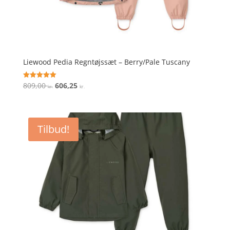
Liewood Pedia Regntøjssæt – Berry/Pale Tuscany
Den
Den
809,00
606,25
Vurderet
kr.
kr.
5
oprindelige
aktuelle
ud af 5
pris
pris
var:
er:
Tilbud!
809,00 kr..
606,25 kr..