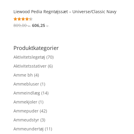
Liewood Pedia Regntøjssæt – Universe/Classic Navy
Den
Den
809,00
606,25
Vurderet
kr.
kr.
4.3
oprindelige
aktuelle
ud af 5
pris
pris
var:
er:
Produktkategorier
809,00 kr..
606,25 kr..
Aktivitetslegetøj
(70)
Aktivitetsstativer
(6)
Amme bh
(4)
Ammebluser
(1)
Ammeindlæg
(14)
Ammekjoler
(1)
Ammepuder
(42)
Ammeudstyr
(3)
Ammeundertøj
(11)