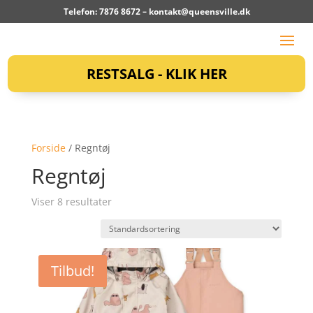
Telefon: 7876 8672 –
kontakt@queensville.dk
RESTSALG - KLIK HER
Forside
/ Regntøj
Regntøj
Viser 8 resultater
Tilbud!