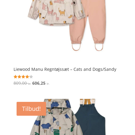
Liewood Manu Regntøjssæt – Cats and Dogs/Sandy
Den
Den
809,00
606,25
Vurderet
kr.
kr.
4.2
oprindelige
aktuelle
ud af 5
pris
pris
var:
er:
Tilbud!
809,00 kr..
606,25 kr..