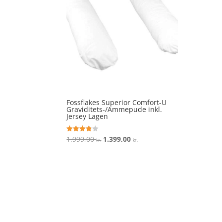
Fossflakes Superior Comfort-U
Graviditets-/Ammepude inkl.
Jersey Lagen
Den
Den
1.999,00
1.399,00
Vurderet
kr.
kr.
3.8
oprindelige
aktuelle
ud af 5
pris
pris
var:
er:
1.999,00 kr..
1.399,00 kr..