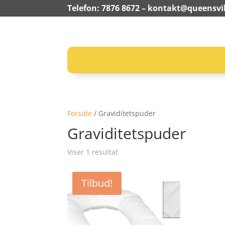
Telefon: 7876 8672 –
kontakt@queensvil
Forside
/ Graviditetspuder
Graviditetspuder
Viser 1 resultat
Tilbud!