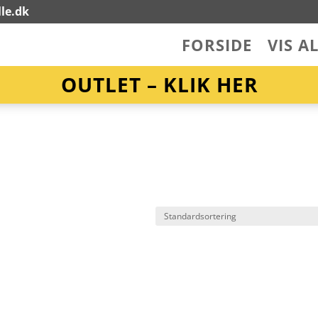
le.dk
FORSIDE
VIS A
OUTLET – KLIK HER