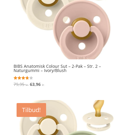
BIBS Anatomisk Colour Sut – 2-Pak – Str. 2 –
Naturgummi – Ivory/Blush
Den
Den
79,95
63,96
Vurderet
kr.
kr.
3.8
oprindelige
aktuelle
ud af 5
pris
pris
var:
er:
Tilbud!
79,95 kr..
63,96 kr..