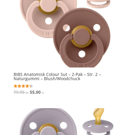
BIBS Anatomisk Colour Sut – 2-Pak – Str. 2 –
Naturgummi – Blush/Woodchuck
Den
Den
79,95
55,00
Vurderet
kr.
kr.
4.3
oprindelige
aktuelle
ud af 5
pris
pris
var:
er:
79,95 kr..
55,00 kr..