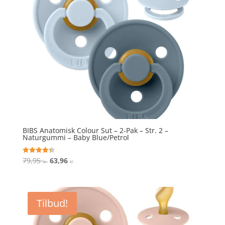
BIBS Anatomisk Colour Sut – 2-Pak – Str. 2 –
Naturgummi – Baby Blue/Petrol
Den
Den
79,95
63,96
Vurderet
kr.
kr.
4.3
oprindelige
aktuelle
ud af 5
pris
pris
var:
er:
Tilbud!
79,95 kr..
63,96 kr..