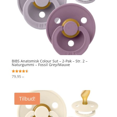
BIBS Anatomisk Colour Sut – 2-Pak – Str. 2 –
Naturgummi – Fossil Grey/Mauve
79,95
Vurderet
kr.
4.6
ud af 5
Tilbud!