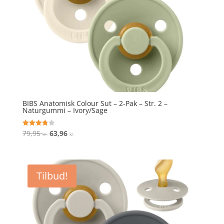
BIBS Anatomisk Colour Sut – 2-Pak – Str. 2 –
Naturgummi – Ivory/Sage
Den
Den
79,95
63,96
Vurderet
kr.
kr.
3.8
oprindelige
aktuelle
ud af 5
pris
pris
var:
er:
Tilbud!
79,95 kr..
63,96 kr..