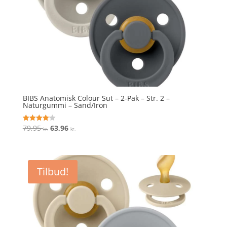
BIBS Anatomisk Colour Sut – 2-Pak – Str. 2 –
Naturgummi – Sand/Iron
Den
Den
79,95
63,96
Vurderet
kr.
kr.
4.1
oprindelige
aktuelle
ud af 5
pris
pris
var:
er:
Tilbud!
79,95 kr..
63,96 kr..