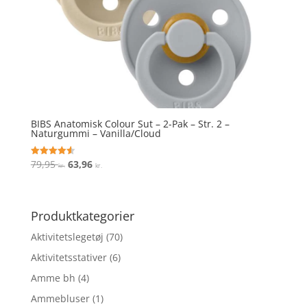
BIBS Anatomisk Colour Sut – 2-Pak – Str. 2 –
Naturgummi – Vanilla/Cloud
Den
Den
79,95
63,96
Vurderet
kr.
kr.
4.6
oprindelige
aktuelle
ud af 5
pris
pris
var:
er:
Produktkategorier
79,95 kr..
63,96 kr..
Aktivitetslegetøj
(70)
Aktivitetsstativer
(6)
Amme bh
(4)
Ammebluser
(1)