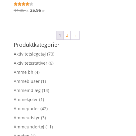
Den
Den
44,95
35,96
Vurderet
kr.
kr.
4.2
oprindelige
aktuelle
ud af 5
pris
pris
var:
er:
1
2
→
44,95 kr..
35,96 kr..
Produktkategorier
Aktivitetslegetøj
(70)
Aktivitetsstativer
(6)
Amme bh
(4)
Ammebluser
(1)
Ammeindlæg
(14)
Ammekjoler
(1)
Ammepuder
(42)
Ammeudstyr
(3)
Ammeundertøj
(11)
Amning
(1)