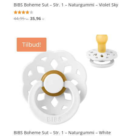
BIBS Boheme Sut – Str. 1 – Naturgummi – Violet Sky
Den
Den
44,95
35,96
Vurderet
kr.
kr.
4
oprindelige
aktuelle
ud af 5
pris
pris
var:
er:
Tilbud!
44,95 kr..
35,96 kr..
BIBS Boheme Sut – Str. 1 – Naturgummi – White