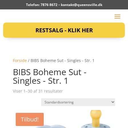
Telefon: 7876 8672 –
kontakt@queensville.dk
RESTSALG - KLIK HER
Forside
/ BIBS Boheme Sut - Singles - Str. 1
BIBS Boheme Sut -
Singles - Str. 1
Viser 1–30 af 31 resultater
Tilbud!