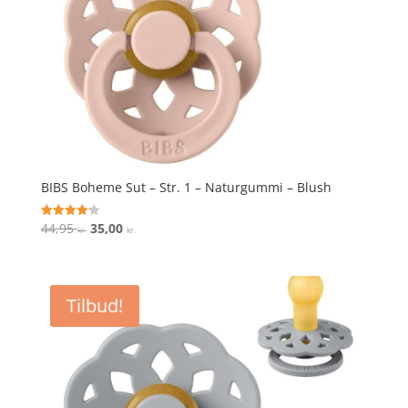
BIBS Boheme Sut – Str. 1 – Naturgummi – Blush
Den
Den
44,95
35,00
Vurderet
kr.
kr.
4.2
oprindelige
aktuelle
ud af 5
pris
pris
var:
er:
Tilbud!
44,95 kr..
35,00 kr..