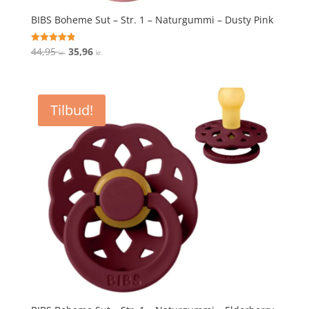
BIBS Boheme Sut – Str. 1 – Naturgummi – Dusty Pink
Den
Den
44,95
35,96
Vurderet
kr.
kr.
4.9
oprindelige
aktuelle
ud af 5
pris
pris
var:
er:
Tilbud!
44,95 kr..
35,96 kr..