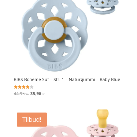
BIBS Boheme Sut – Str. 1 – Naturgummi – Baby Blue
Den
Den
44,95
35,96
Vurderet
kr.
kr.
3.8
oprindelige
aktuelle
ud af 5
pris
pris
var:
er:
Tilbud!
44,95 kr..
35,96 kr..