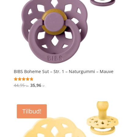
BIBS Boheme Sut – Str. 1 – Naturgummi – Mauve
Den
Den
44,95
35,96
Vurderet
kr.
kr.
4.8
oprindelige
aktuelle
ud af 5
pris
pris
var:
er:
Tilbud!
44,95 kr..
35,96 kr..