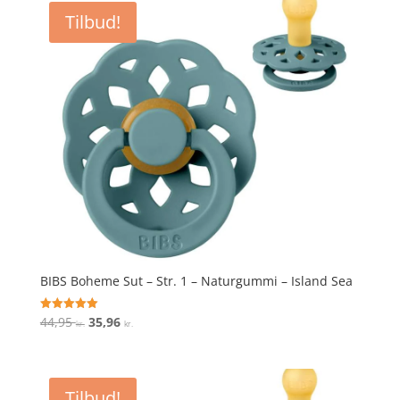
var:
er:
Tilbud!
44,95 kr..
35,96 kr..
BIBS Boheme Sut – Str. 1 – Naturgummi – Island Sea
Den
Den
44,95
35,96
Vurderet
kr.
kr.
5
oprindelige
aktuelle
ud af 5
pris
pris
var:
er:
Tilbud!