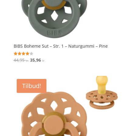
BIBS Boheme Sut – Str. 1 – Naturgummi – Pine
Den
Den
44,95
35,96
Vurderet
kr.
kr.
4.1
oprindelige
aktuelle
ud af 5
pris
pris
var:
er:
Tilbud!
44,95 kr..
35,96 kr..