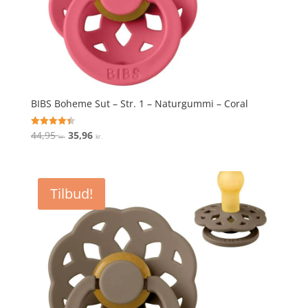
BIBS Boheme Sut – Str. 1 – Naturgummi – Coral
Den
Den
44,95
35,96
Vurderet
kr.
kr.
4.4
oprindelige
aktuelle
ud af 5
pris
pris
var:
er:
Tilbud!
44,95 kr..
35,96 kr..