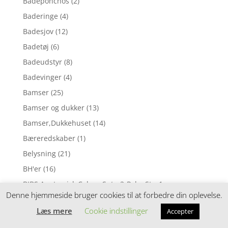
Badeponchos
(2)
Baderinge
(4)
Badesjov
(12)
Badetøj
(6)
Badeudstyr
(8)
Badevinger
(4)
Bamser
(25)
Bamser og dukker
(13)
Bamser,Dukkehuset
(14)
Bæreredskaber
(1)
Belysning
(21)
BH'er
(16)
BIBS Anatomisk Colour Sut - 2-Pak - Str. 1 -
Denne hjemmeside bruger cookies til at forbedre din oplevelse.
Naturgummi
(7)
Læs mere
Cookie indstillinger
BIBS Anatomisk Colour Sut - 2-Pak - Str. 2
(7)
Accepter
BIBS Anatomisk Colour Sut - 2-Pak - Str. 2 -