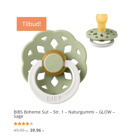
4.2
oprindelige
aktuelle
ud af 5
pris
pris
var:
er:
Tilbud!
49,95 kr..
39,96 kr..
BIBS Boheme Sut – Str. 1 – Naturgummi – GLOW –
Sage
Den
Den
49,95
39,96
Vurderet
kr.
kr.
4