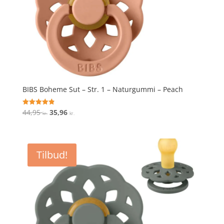
BIBS Boheme Sut – Str. 1 – Naturgummi – Peach
Den
Den
44,95
35,96
Vurderet
kr.
kr.
4.9
oprindelige
aktuelle
ud af 5
pris
pris
var:
er:
Tilbud!
44,95 kr..
35,96 kr..