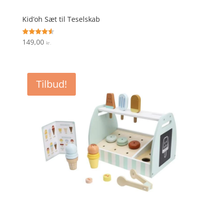
Kid’oh Sæt til Teselskab
149,00
Vurderet
kr.
4.6
ud af 5
Tilbud!