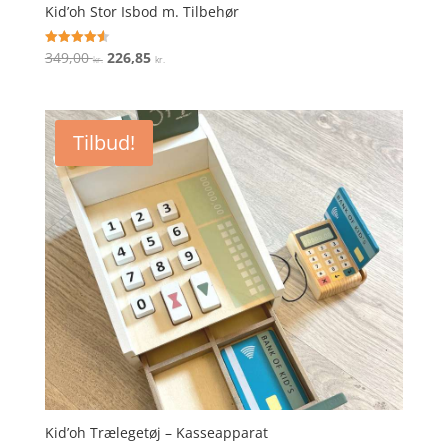
Kid’oh Stor Isbod m. Tilbehør
Den
Den
349,00
226,85
Vurderet
kr.
kr.
4.6
oprindelige
aktuelle
ud af 5
pris
pris
var:
er:
Tilbud!
349,00 kr..
226,85 kr..
Kid’oh Trælegetøj – Kasseapparat