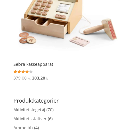
Sebra kasseapparat
Den
Den
379,00
303,20
Vurderet
kr.
kr.
4.1
oprindelige
aktuelle
ud af 5
pris
pris
var:
er:
Produktkategorier
379,00 kr..
303,20 kr..
Aktivitetslegetøj
(70)
Aktivitetsstativer
(6)
Amme bh
(4)