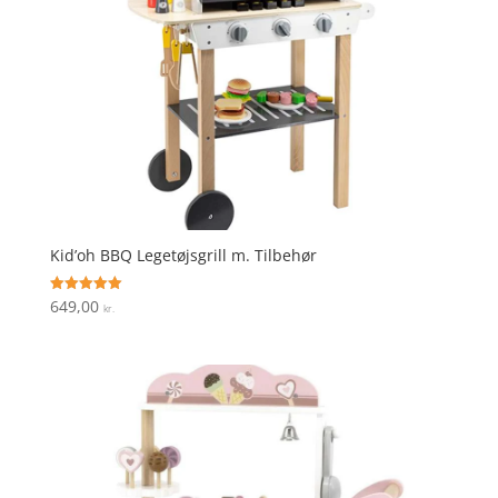
Kid’oh BBQ Legetøjsgrill m. Tilbehør
649,00
Vurderet
kr.
5
ud af 5