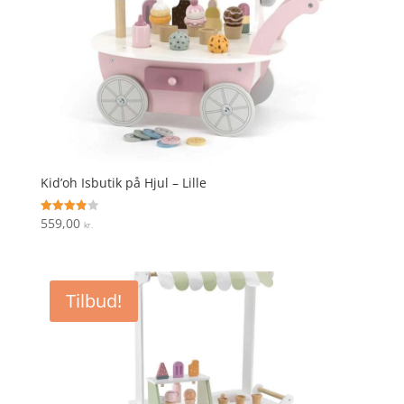
Kid’oh Isbutik på Hjul – Lille
559,00
Vurderet
kr.
3.9
ud af 5
Tilbud!