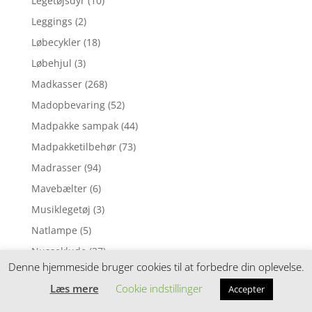
Legetøjsdyr
(10)
Leggings
(2)
Løbecykler
(18)
Løbehjul
(3)
Madkasser
(268)
Madopbevaring
(52)
Madpakke sampak
(44)
Madpakketilbehør
(73)
Madrasser
(94)
Mavebælter
(6)
Musiklegetøj
(3)
Natlampe
(5)
Nusseklude
(27)
Denne hjemmeside bruger cookies til at forbedre din oplevelse.
Ophængsringe
(5)
Læs mere
Cookie indstillinger
Accepter
Påskepynt
(11)