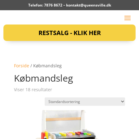
Telefon: 7876 8672 –
kontakt@queensville.dk
RESTSALG - KLIK HER
Forside
/ Købmandsleg
Købmandsleg
Viser 18 resultater