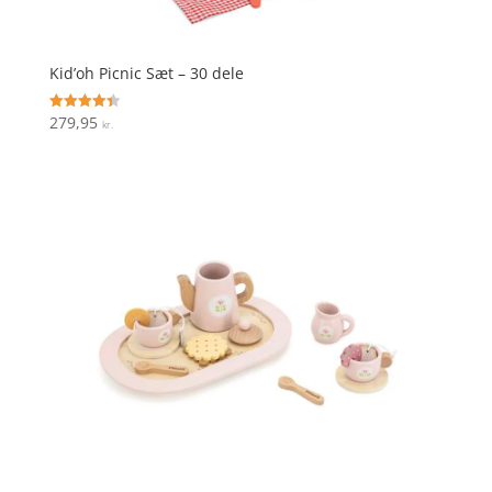
Kid’oh Picnic Sæt – 30 dele
279,95
Vurderet
kr.
4.4
ud af 5