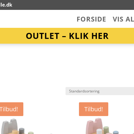
le.dk
FORSIDE
VIS A
OUTLET – KLIK HER
Tilbud!
Tilbud!