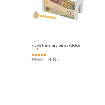
Kid’oh Hammerbræt og Xylofon –
2-i-1
Den
Den
179,00
143,20
Vurderet
kr.
kr.
4.8
oprindelige
aktuelle
ud af 5
pris
pris
var:
er:
179,00 kr..
143,20 kr..