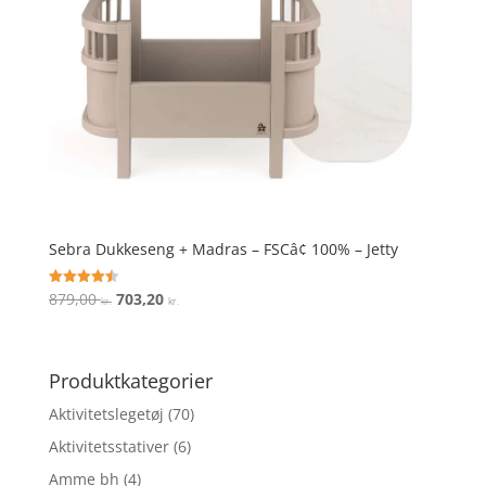
Sebra Dukkeseng + Madras – FSCâ¢ 100% – Jetty
Den
Den
879,00
703,20
Vurderet
kr.
kr.
4.5
oprindelige
aktuelle
ud af 5
pris
pris
var:
er:
Produktkategorier
879,00 kr..
703,20 kr..
Aktivitetslegetøj
(70)
Aktivitetsstativer
(6)
Amme bh
(4)