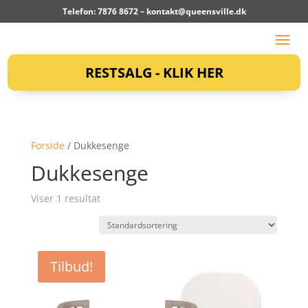
Telefon: 7876 8672 –
kontakt@queensville.dk
RESTSALG - KLIK HER
Forside
/ Dukkesenge
Dukkesenge
Viser 1 resultat
Tilbud!