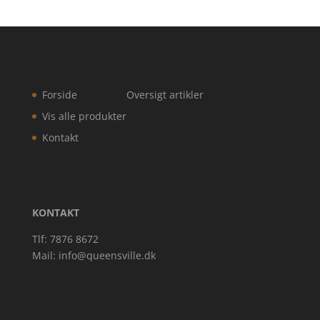
Forside
Oversigt artikler
Vis alle produkter
Kontakt
KONTAKT
Tlf: 7876 8672
Mail:
info@queensville.dk