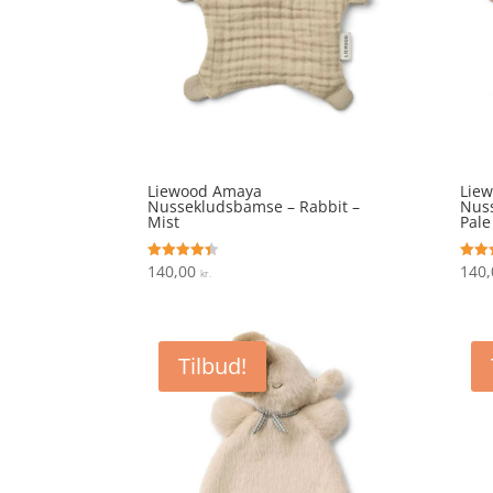
Liewood Amaya
Lie
Nussekludsbamse – Rabbit –
Nuss
Mist
Pale
140,00
140
Vurderet
Vurde
kr.
4.4
4
ud af 5
ud af
Tilbud!