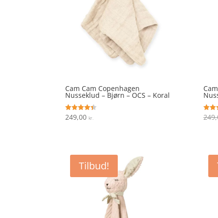
Cam Cam Copenhagen
Cam
Nusseklud – Bjørn – OCS – Koral
Nuss
249,00
249
Vurderet
Vurde
kr.
4.4
4.8
ud af 5
ud af
Tilbud!