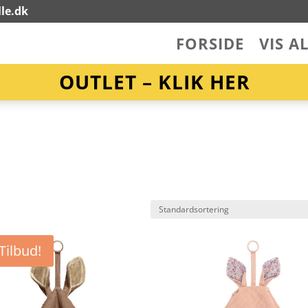
le.dk
FORSIDE
VIS A
OUTLET – KLIK HER
Tilbud!