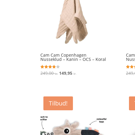
Cam Cam Copenhagen
Cam
Nusseklud – Kanin – OCS – Koral
Nuss
Den
Den
249,00
149,95
249
Vurderet
Vurde
kr.
kr.
3.8
4.5
oprindelige
aktuelle
ud af 5
ud af
pris
pris
var:
er:
249,00 kr..
149,95 kr..
Tilbud!