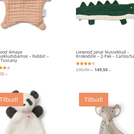
wood Amaya
Liewood Janai Nusseklud –
ekludsbamse – Rabbit –
Krokodille – 2-Pak – Carlos/S
 Tuscany
Den
Den
230,00
149,50
Vurderet
kr.
kr.
4.1
,00
ret
kr.
oprindelige
aktuelle
ud af 5
 5
pris
pris
var:
er:
230,00 kr..
149,50 kr..
Tilbud!
Tilbud!