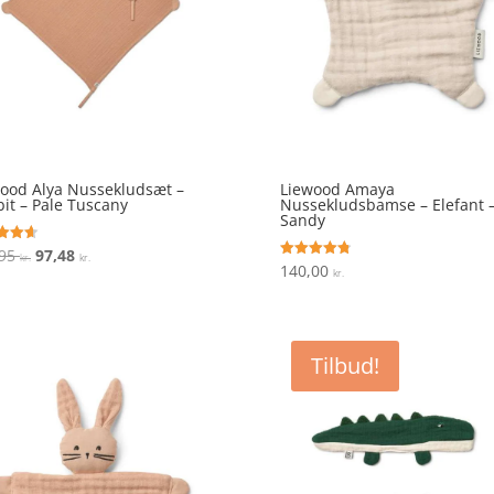
ood Alya Nussekludsæt –
Liewood Amaya
it – Pale Tuscany
Nussekludsbamse – Elefant 
Sandy
Den
Den
,95
97,48
ret
kr.
kr.
140,00
Vurderet
kr.
oprindelige
aktuelle
 5
4.8
ud af 5
pris
pris
var:
er:
194,95 kr..
97,48 kr..
Tilbud!