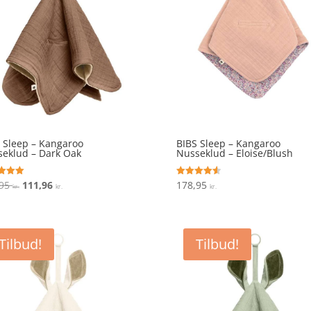
 Sleep – Kangaroo
BIBS Sleep – Kangaroo
eklud – Dark Oak
Nusseklud – Eloise/Blush
Den
Den
,95
111,96
178,95
ret
Vurderet
kr.
kr.
kr.
4.6
oprindelige
aktuelle
 5
ud af 5
pris
pris
var:
er:
Tilbud!
Tilbud!
139,95 kr..
111,96 kr..