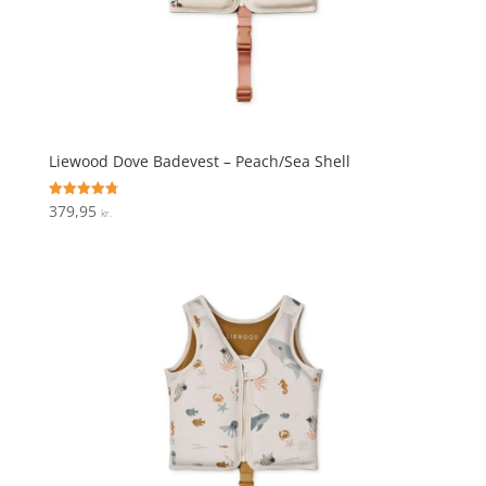
Liewood Dove Badevest – Peach/Sea Shell
379,95
Vurderet
kr.
4.8
ud af 5