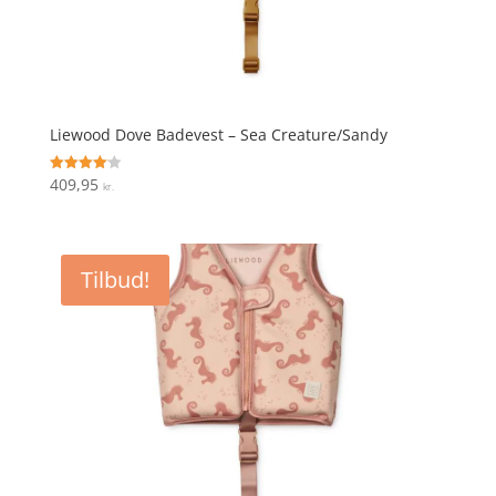
Liewood Dove Badevest – Sea Creature/Sandy
409,95
Vurderet
kr.
4.1
ud af 5
Tilbud!