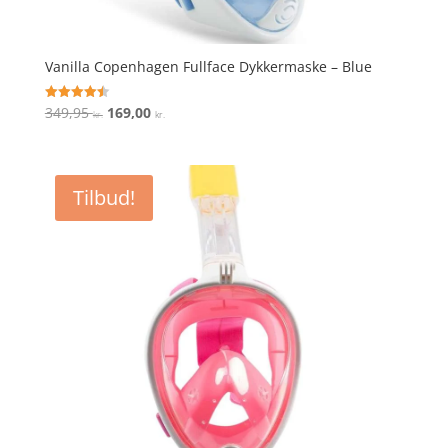
Vanilla Copenhagen Fullface Dykkermaske – Blue
Den
Den
349,95
169,00
Vurderet
kr.
kr.
4.5
oprindelige
aktuelle
ud af 5
pris
pris
var:
er:
Tilbud!
349,95 kr..
169,00 kr..