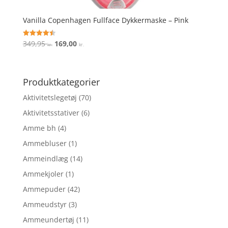
Vanilla Copenhagen Fullface Dykkermaske – Pink
Den
Den
349,95
169,00
Vurderet
kr.
kr.
4.5
oprindelige
aktuelle
ud af 5
pris
pris
var:
er:
Produktkategorier
349,95 kr..
169,00 kr..
Aktivitetslegetøj
(70)
Aktivitetsstativer
(6)
Amme bh
(4)
Ammebluser
(1)
Ammeindlæg
(14)
Ammekjoler
(1)
Ammepuder
(42)
Ammeudstyr
(3)
Ammeundertøj
(11)