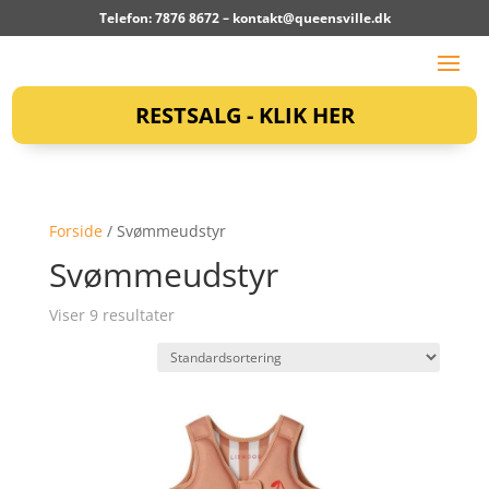
Telefon: 7876 8672 –
kontakt@queensville.dk
RESTSALG - KLIK HER
Forside
/ Svømmeudstyr
Svømmeudstyr
Viser 9 resultater