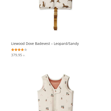
Liewood Dove Badevest – Leopard/Sandy
379,95
Vurderet
kr.
3.9
ud af 5