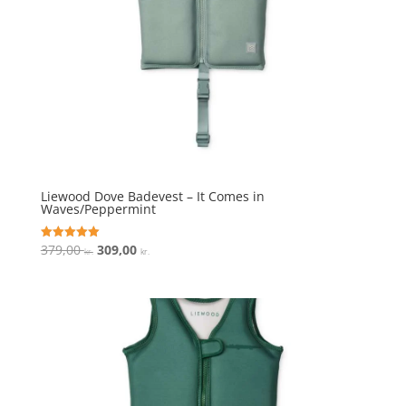
Liewood Dove Badevest – It Comes in
Waves/Peppermint
Den
Den
379,00
309,00
Vurderet
kr.
kr.
5
oprindelige
aktuelle
ud af 5
pris
pris
var:
er:
379,00 kr..
309,00 kr..