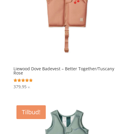
Liewood Dove Badevest – Better Together/Tuscany
Rose
379,95
Vurderet
kr.
4.9
ud af 5
Tilbud!