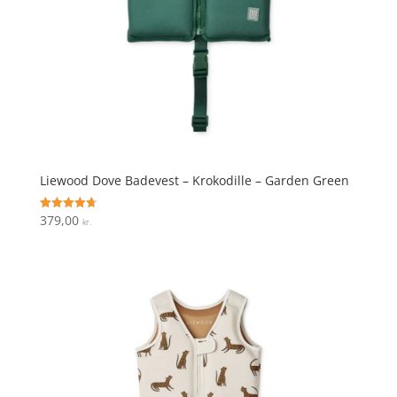
Liewood Dove Badevest – Krokodille – Garden Green
379,00
Vurderet
kr.
4.7
ud af 5