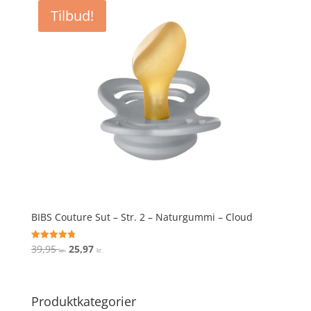
Tilbud!
BIBS Couture Sut – Str. 2 – Naturgummi – Cloud
Den
Den
39,95
25,97
Vurderet
kr.
kr.
4.8
oprindelige
aktuelle
ud af 5
pris
pris
var:
er:
Produktkategorier