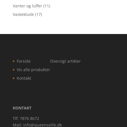
Vanter og luffer
(11)
Vaskeklude
(17)
Forside
Oversigt artikler
Vis alle produkter
Kontakt
KONTAKT
Tlf: 7876 8672
Mail:
info@queensville.dk