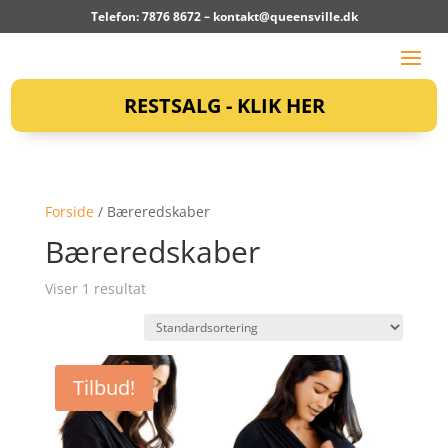
Telefon: 7876 8672 –
kontakt@queensville.dk
RESTSALG - KLIK HER
Forside
/ Bæreredskaber
Bæreredskaber
Viser 1 resultat
Tilbud!