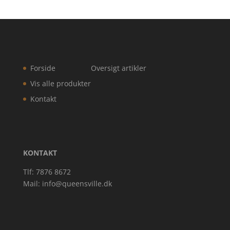
Forside
Oversigt artikler
Vis alle produkter
Kontakt
KONTAKT
Tlf: 7876 8672
Mail:
info@queensville.dk