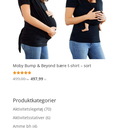
Moby Bump & Beyond bære t-shirt – sort
Den
Den
499,00
497,99
Vurderet
kr.
kr.
4.9
oprindelige
aktuelle
ud af 5
pris
pris
var:
er:
Produktkategorier
499,00 kr..
497,99 kr..
Aktivitetslegetøj
(70)
Aktivitetsstativer
(6)
Amme bh
(4)