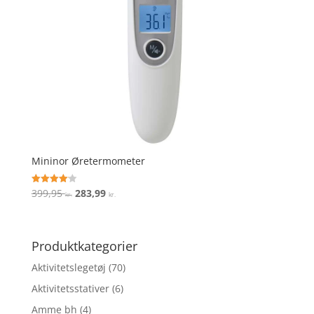
Mininor Øretermometer
Den
Den
399,95
283,99
Vurderet
kr.
kr.
4.1
oprindelige
aktuelle
ud af 5
pris
pris
var:
er:
Produktkategorier
399,95 kr..
283,99 kr..
Aktivitetslegetøj
(70)
Aktivitetsstativer
(6)
Amme bh
(4)