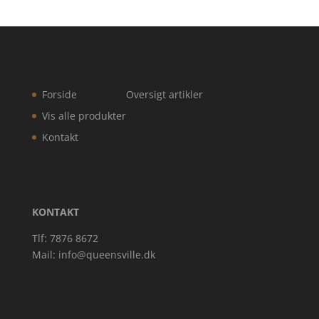
Forside
Oversigt artikler
Vis alle produkter
Kontakt
KONTAKT
Tlf: 7876 8672
Mail:
info@queensville.dk