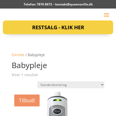
Telefon: 7876 8672 –
kontakt@queensville.dk
RESTSALG - KLIK HER
Forside
/ Babypleje
Babypleje
Viser 1 resultat
Tilbud!