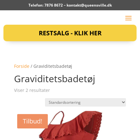
Telefon: 7876 8672 –
kontakt@queensville.dk
RESTSALG - KLIK HER
Forside
/ Graviditetsbadetøj
Graviditetsbadetøj
Viser 2 resultater
Tilbud!