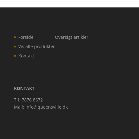
Forside
Oversigt artikler
Vis alle produkter
Kontakt
KONTAKT
Tlf: 7876 8672
Mail:
info@queensville.dk