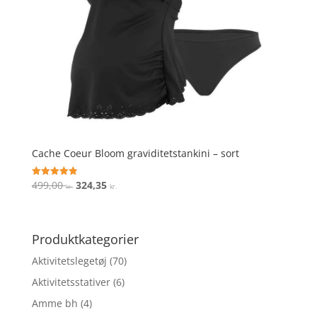
Cache Coeur Bloom graviditetstankini – sort
Den
Den
499,00
324,35
Vurderet
kr.
kr.
4.9
oprindelige
aktuelle
ud af 5
pris
pris
var:
er:
Produktkategorier
499,00 kr..
324,35 kr..
Aktivitetslegetøj
(70)
Aktivitetsstativer
(6)
Amme bh
(4)