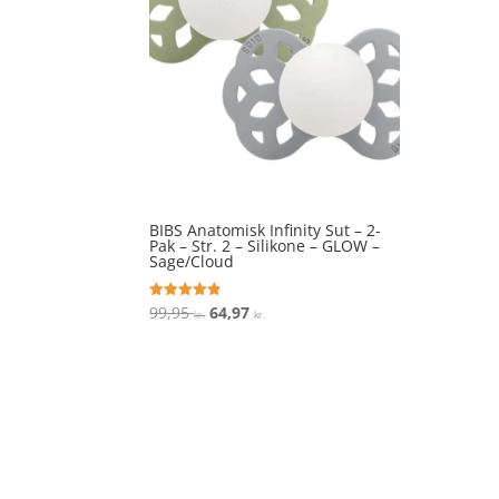
BIBS Anatomisk Infinity Sut – 2-
Pak – Str. 2 – Silikone – GLOW –
Sage/Cloud
Den
Den
99,95
64,97
Vurderet
kr.
kr.
4.8
oprindelige
aktuelle
ud af 5
pris
pris
var:
er:
99,95 kr..
64,97 kr..