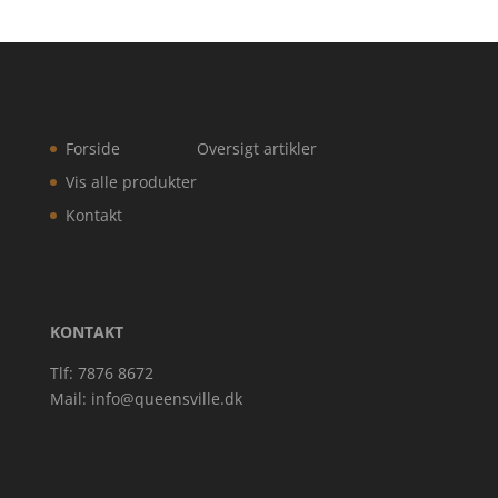
Forside
Oversigt artikler
Vis alle produkter
Kontakt
KONTAKT
Tlf: 7876 8672
Mail:
info@queensville.dk