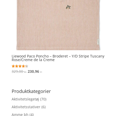
Liewood Paco Poncho – Broderet – Y/D Stripe Tuscany
Rose/Creme de la Creme
Den
Den
329,00
230,96
Vurderet
kr.
kr.
4.3
oprindelige
aktuelle
ud af 5
pris
pris
var:
er:
Produktkategorier
329,00 kr..
230,96 kr..
Aktivitetslegetøj
(70)
Aktivitetsstativer
(6)
Amme bh
(4)