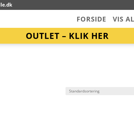
le.dk
FORSIDE
VIS A
OUTLET – KLIK HER