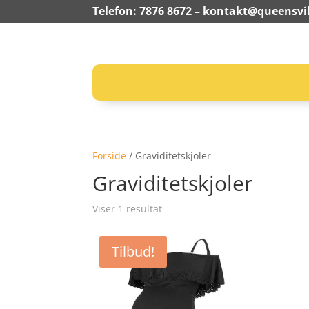
Telefon: 7876 8672 –
kontakt@queensvil
Forside
/ Graviditetskjoler
Graviditetskjoler
Viser 1 resultat
Tilbud!