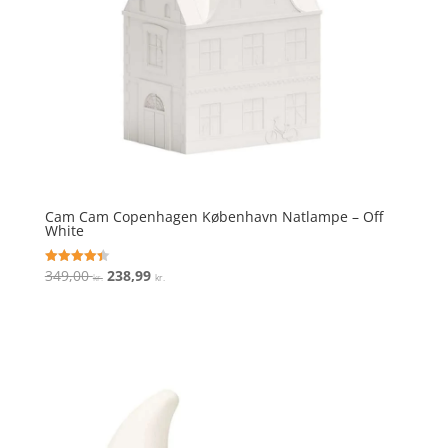
Cam Cam Copenhagen København Natlampe – Off
White
Den
Den
349,00
238,99
Vurderet
kr.
kr.
4.4
oprindelige
aktuelle
ud af 5
pris
pris
var:
er:
349,00 kr..
238,99 kr..