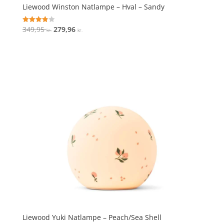
Liewood Winston Natlampe – Hval – Sandy
Den
Den
349,95
279,96
Vurderet
kr.
kr.
3.9
oprindelige
aktuelle
ud af 5
pris
pris
var:
er:
349,95 kr..
279,96 kr..
Liewood Yuki Natlampe – Peach/Sea Shell