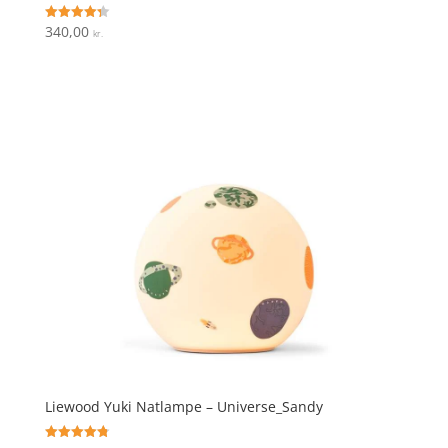
340,00
Vurderet
kr.
4.3
ud af 5
Liewood Yuki Natlampe – Universe_Sandy