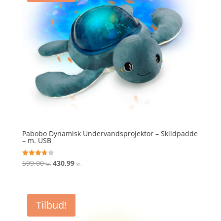
Pabobo Dynamisk Undervandsprojektor – Skildpadde
– m. USB
Den
Den
599,00
430,99
Vurderet
kr.
kr.
3.8
oprindelige
aktuelle
ud af 5
pris
pris
var:
er:
Tilbud!
599,00 kr..
430,99 kr..