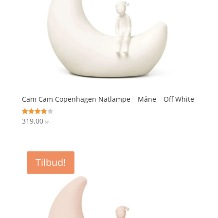
Cam Cam Copenhagen Natlampe – Måne – Off White
319,00
Vurderet
kr.
3.8
ud af 5
Tilbud!