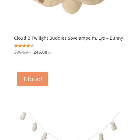
Cloud B Twilight Buddies Sovelampe m. Lys – Bunny
Den
Den
399,00
245,00
Vurderet
kr.
kr.
4.2
oprindelige
aktuelle
ud af 5
pris
pris
var:
er:
Tilbud!
399,00 kr..
245,00 kr..