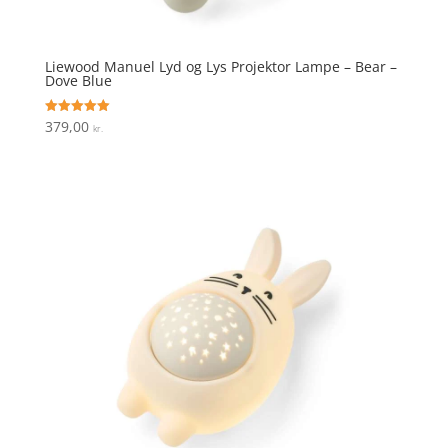
Liewood Manuel Lyd og Lys Projektor Lampe – Bear –
Dove Blue
379,00
Vurderet
kr.
5
ud af 5