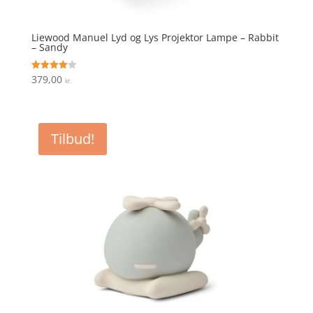
Liewood Manuel Lyd og Lys Projektor Lampe – Rabbit
– Sandy
379,00
Vurderet
kr.
4.1
ud af 5
Tilbud!