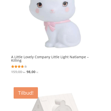
A Little Lovely Company Little Light Natlampe –
Killing
Den
Den
159,00
98,00
Vurderet
kr.
kr.
3.9
oprindelige
aktuelle
ud af 5
pris
pris
var:
er:
Tilbud!
159,00 kr..
98,00 kr..