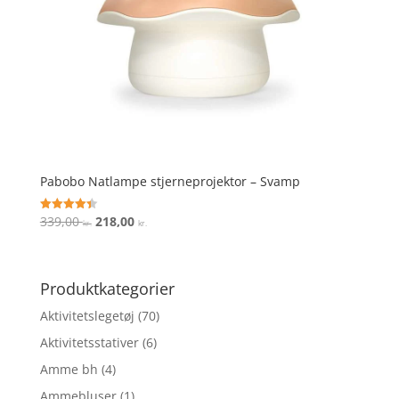
Pabobo Natlampe stjerneprojektor – Svamp
Den
Den
339,00
218,00
Vurderet
kr.
kr.
4.4
oprindelige
aktuelle
ud af 5
pris
pris
var:
er:
Produktkategorier
339,00 kr..
218,00 kr..
Aktivitetslegetøj
(70)
Aktivitetsstativer
(6)
Amme bh
(4)
Ammebluser
(1)