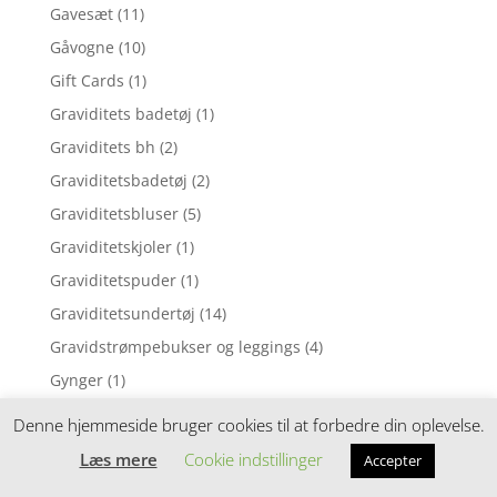
Gavesæt
(11)
Gåvogne
(10)
Gift Cards
(1)
Graviditets badetøj
(1)
Graviditets bh
(2)
Graviditetsbadetøj
(2)
Graviditetsbluser
(5)
Graviditetskjoler
(1)
Graviditetspuder
(1)
Graviditetsundertøj
(14)
Gravidstrømpebukser og leggings
(4)
Gynger
(1)
Hagesmække
(62)
Denne hjemmeside bruger cookies til at forbedre din oplevelse.
Halstørklæder og halsedisser
(3)
Læs mere
Cookie indstillinger
Accepter
Hammerbræt
(4)