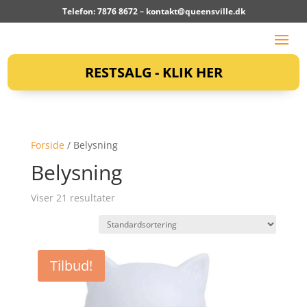
Telefon: 7876 8672 –
kontakt@queensville.dk
RESTSALG - KLIK HER
Forside
/ Belysning
Belysning
Viser 21 resultater
Tilbud!