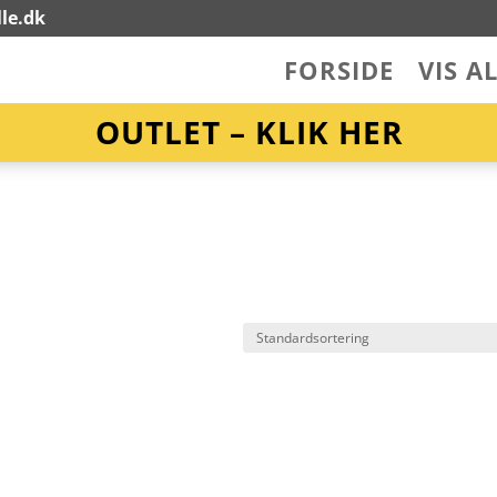
le.dk
FORSIDE
VIS A
OUTLET – KLIK HER