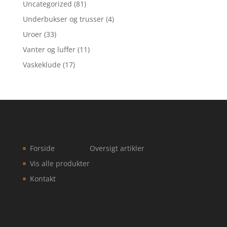
Uncategorized
(81)
Underbukser og trusser
(4)
Uroer
(33)
Vanter og luffer
(11)
Vaskeklude
(17)
Forside
Oversigt artikler
Vis alle produkter
Kontakt