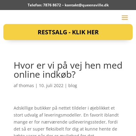
Telefon: 7876 8672 –
kontakt@queensville.dk
RESTSALG - KLIK HER
Hvor er vi på vej hen med
online indkøb?
af
thomas
|
10. juli 2022
|
blog
Adskillige butikker på nettet tildeler i øjeblikket et
stort udvalg af leveringsmodeller. En favorit iblandt
mange er for nærværende udleveringssteder, fordi
det så er super fleksibelt for dig at kunne hente de
købte varer når der er mulighed for det.