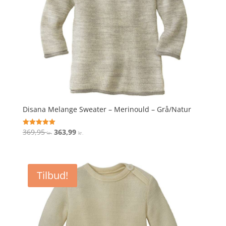
Disana Melange Sweater – Merinould – Grå/Natur
Den
Den
369,95
363,99
Vurderet
kr.
kr.
5
oprindelige
aktuelle
ud af 5
pris
pris
var:
er:
Tilbud!
369,95 kr..
363,99 kr..