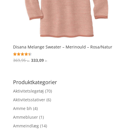
Disana Melange Sweater – Merinould – Rosa/Natur
Den
Den
369,95
333,09
Vurderet
kr.
kr.
4.4
oprindelige
aktuelle
ud af 5
pris
pris
var:
er:
Produktkategorier
369,95 kr..
333,09 kr..
Aktivitetslegetøj
(70)
Aktivitetsstativer
(6)
Amme bh
(4)
Ammebluser
(1)
Ammeindlæg
(14)