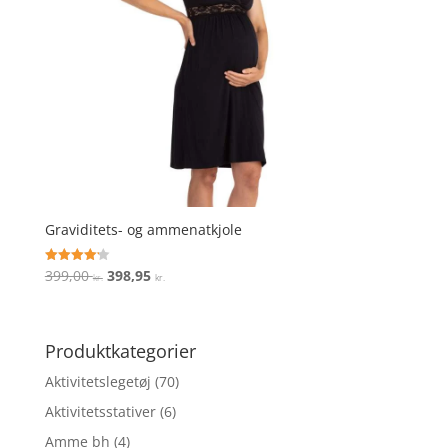
Graviditets- og ammenatkjole
Den
Den
399,00
398,95
Vurderet
kr.
kr.
4.2
oprindelige
aktuelle
ud af 5
pris
pris
var:
er:
Produktkategorier
399,00 kr..
398,95 kr..
Aktivitetslegetøj
(70)
Aktivitetsstativer
(6)
Amme bh
(4)