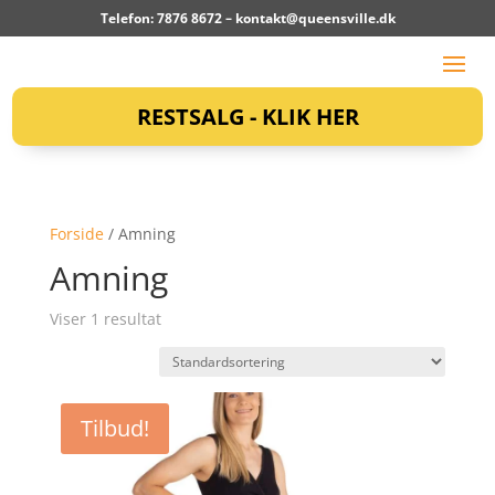
Telefon: 7876 8672 –
kontakt@queensville.dk
RESTSALG - KLIK HER
Forside
/ Amning
Amning
Viser 1 resultat
Tilbud!