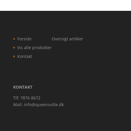
Forside
Oversigt artikler
Vis alle produkter
Kontakt
KONTAKT
Tlf: 7876 8672
Mail:
info@queensville.dk