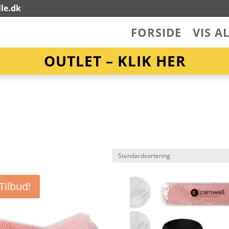
le.dk
FORSIDE
VIS A
OUTLET – KLIK HER
Tilbud!