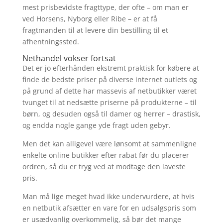
mest prisbevidste fragttype, der ofte – om man er
ved Horsens, Nyborg eller Ribe – er at få
fragtmanden til at levere din bestilling til et
afhentningssted.
Nethandel vokser fortsat
Det er jo efterhånden ekstremt praktisk for købere at
finde de bedste priser på diverse internet outlets og
på grund af dette har massevis af netbutikker været
tvunget til at nedsætte priserne på produkterne – til
børn, og desuden også til damer og herrer – drastisk,
og endda nogle gange yde fragt uden gebyr.
Men det kan alligevel være lønsomt at sammenligne
enkelte online butikker efter rabat før du placerer
ordren, så du er tryg ved at modtage den laveste
pris.
Man må lige meget hvad ikke undervurdere, at hvis
en netbutik afsætter en vare for en udsalgspris som
er usædvanlig overkommelig, så bør det mange