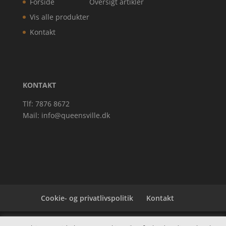
Forside
Oversigt artikler
Vis alle produkter
Kontakt
KONTAKT
Tlf: 7876 8672
Mail:
info@queensville.dk
Cookie- og privatlivspolitik
Kontakt
Denne hjemmeside samler et bredt udvalg af