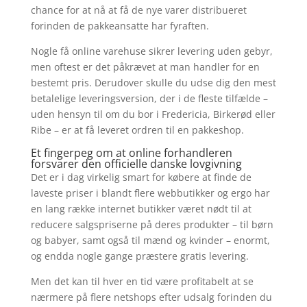
chance for at nå at få de nye varer distribueret
forinden de pakkeansatte har fyraften.
Nogle få online varehuse sikrer levering uden gebyr,
men oftest er det påkrævet at man handler for en
bestemt pris. Derudover skulle du udse dig den mest
betalelige leveringsversion, der i de fleste tilfælde –
uden hensyn til om du bor i Fredericia, Birkerød eller
Ribe – er at få leveret ordren til en pakkeshop.
Et fingerpeg om at online forhandleren
forsvarer den officielle danske lovgivning
Det er i dag virkelig smart for købere at finde de
laveste priser i blandt flere webbutikker og ergo har
en lang række internet butikker været nødt til at
reducere salgspriserne på deres produkter – til børn
og babyer, samt også til mænd og kvinder – enormt,
og endda nogle gange præstere gratis levering.
Men det kan til hver en tid være profitabelt at se
nærmere på flere netshops efter udsalg forinden du