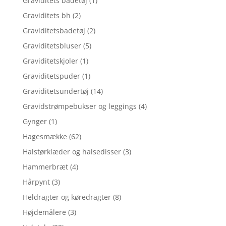
Graviditets badetøj
(1)
Graviditets bh
(2)
Graviditetsbadetøj
(2)
Graviditetsbluser
(5)
Graviditetskjoler
(1)
Graviditetspuder
(1)
Graviditetsundertøj
(14)
Gravidstrømpebukser og leggings
(4)
Gynger
(1)
Hagesmække
(62)
Halstørklæder og halsedisser
(3)
Hammerbræt
(4)
Hårpynt
(3)
Heldragter og køredragter
(8)
Højdemålere
(3)