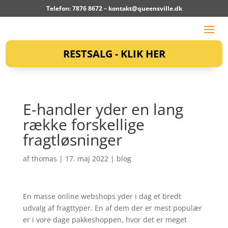
Telefon: 7876 8672 –
kontakt@queensville.dk
RESTSALG - KLIK HER
E-handler yder en lang
række forskellige
fragtløsninger
af
thomas
|
17. maj 2022
|
blog
En masse online webshops yder i dag et bredt
udvalg af fragttyper. En af dem der er mest populær
er i vore dage pakkeshoppen, hvor det er meget