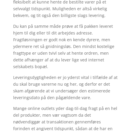
fleksibelt at kunne hente de bestilte varer på et
selvvalgt tidspunkt. Muligheden er altså virkelig
bekvem, og tit også den billigste slags levering.
Du kan på samme måde prøve at få pakken leveret
hjem til dig eller til dit arbejdes adresse.
Fragtløsningen er godt nok en kende dyrere, men
ydermere ret så gnidningsløs. Den mindst kostelige
fragttype er uden tvivl selv at hente ordren, men
dette afhænger af at du lever lige ved internet
selskabets bopæl.
Leveringsdygtigheden er jo yderst vital i tilfælde af at
du skal bruge varerne nu og her, og derfor er det
skam afgørende at vi undersøger den estimerede
leveringsdato på den pågældende vare.
Mange online outlets yder dag-til-dag fragt på en hel
del produkter, men vær vagtsom da det
nødvendiggør at transaktionen gennemføres
forinden et angivent tidspunkt, sådan at de har en