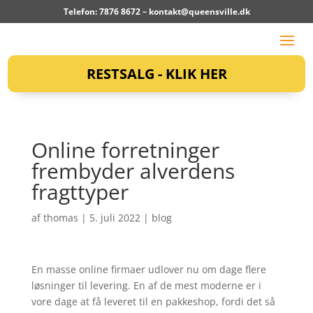
Telefon: 7876 8672 –
kontakt@queensville.dk
RESTSALG - KLIK HER
Online forretninger
frembyder alverdens
fragttyper
af
thomas
|
5. juli 2022
|
blog
En masse online firmaer udlover nu om dage flere
løsninger til levering. En af de mest moderne er i
vore dage at få leveret til en pakkeshop, fordi det så