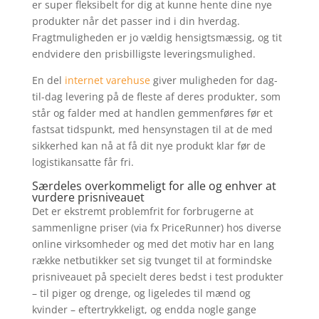
er super fleksibelt for dig at kunne hente dine nye
produkter når det passer ind i din hverdag.
Fragtmuligheden er jo vældig hensigtsmæssig, og tit
endvidere den prisbilligste leveringsmulighed.
En del
internet varehuse
giver muligheden for dag-
til-dag levering på de fleste af deres produkter, som
står og falder med at handlen gemmenføres før et
fastsat tidspunkt, med hensynstagen til at de med
sikkerhed kan nå at få dit nye produkt klar før de
logistikansatte får fri.
Særdeles overkommeligt for alle og enhver at
vurdere prisniveauet
Det er ekstremt problemfrit for forbrugerne at
sammenligne priser (via fx PriceRunner) hos diverse
online virksomheder og med det motiv har en lang
række netbutikker set sig tvunget til at formindske
prisniveauet på specielt deres bedst i test produkter
– til piger og drenge, og ligeledes til mænd og
kvinder – eftertrykkeligt, og endda nogle gange