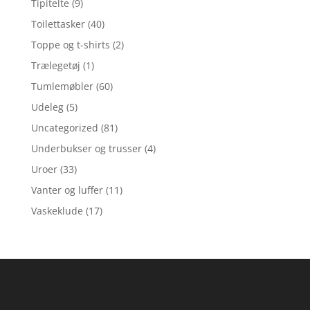
Tipitelte
(9)
Toilettasker
(40)
Toppe og t-shirts
(2)
Trælegetøj
(1)
Tumlemøbler
(60)
Udeleg
(5)
Uncategorized
(81)
Underbukser og trusser
(4)
Uroer
(33)
Vanter og luffer
(11)
Vaskeklude
(17)