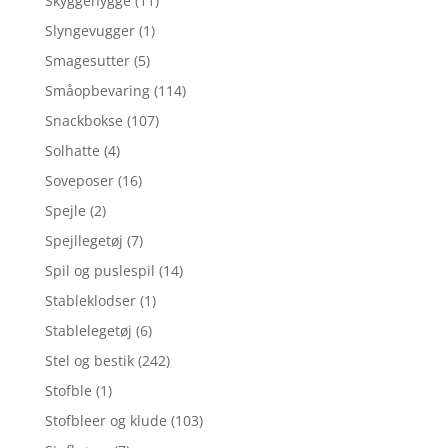
Skyggehygge
(11)
Slyngevugger
(1)
Smagesutter
(5)
Småopbevaring
(114)
Snackbokse
(107)
Solhatte
(4)
Soveposer
(16)
Spejle
(2)
Spejllegetøj
(7)
Spil og puslespil
(14)
Stableklodser
(1)
Stablelegetøj
(6)
Stel og bestik
(242)
Stofble
(1)
Stofbleer og klude
(103)