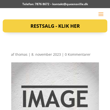
Telefon: 7876 8672 –
kontakt@queensville.dk
RESTSALG - KLIK HER
af
thomas
|
8. november 2023
|
0 Kommentarer