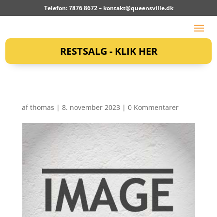
Telefon: 7876 8672 –
kontakt@queensville.dk
RESTSALG - KLIK HER
af
thomas
|
8. november 2023
|
0 Kommentarer