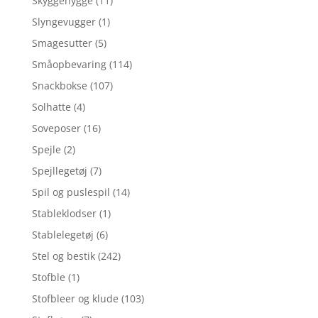
Skyggehygge
(11)
Slyngevugger
(1)
Smagesutter
(5)
Småopbevaring
(114)
Snackbokse
(107)
Solhatte
(4)
Soveposer
(16)
Spejle
(2)
Spejllegetøj
(7)
Spil og puslespil
(14)
Stableklodser
(1)
Stablelegetøj
(6)
Stel og bestik
(242)
Stofble
(1)
Stofbleer og klude
(103)