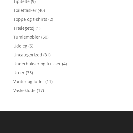
Tipitelte
(9)
Toilettasker
(40)
Toppe og t-shirts
(2)
Trælegetøj
(1)
Tumlemøbler
(60)
Udeleg
(5)
Uncategorized
(81)
Underbukser og trusser
(4)
Uroer
(33)
Vanter og luffer
(11)
Vaskeklude
(17)