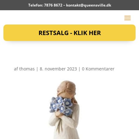
Telefon: 7876 8672 –
kontakt@queensville.dk
RESTSALG - KLIK HER
af
thomas
|
8. november 2023
|
0 Kommentarer