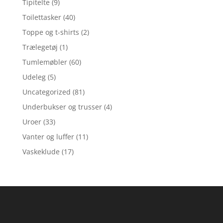
Tipitelte
(9)
Toilettasker
(40)
Toppe og t-shirts
(2)
Trælegetøj
(1)
Tumlemøbler
(60)
Udeleg
(5)
Uncategorized
(81)
Underbukser og trusser
(4)
Uroer
(33)
Vanter og luffer
(11)
Vaskeklude
(17)