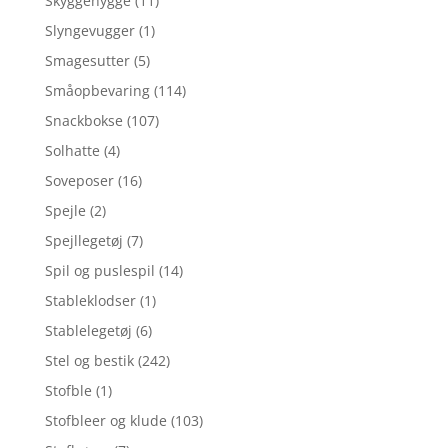
Skyggehygge
(11)
Slyngevugger
(1)
Smagesutter
(5)
Småopbevaring
(114)
Snackbokse
(107)
Solhatte
(4)
Soveposer
(16)
Spejle
(2)
Spejllegetøj
(7)
Spil og puslespil
(14)
Stableklodser
(1)
Stablelegetøj
(6)
Stel og bestik
(242)
Stofble
(1)
Stofbleer og klude
(103)