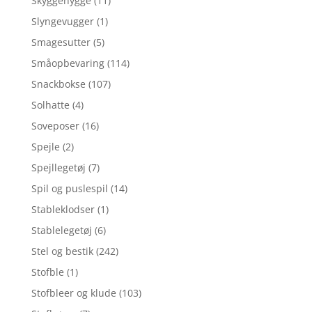
Skyggehygge
(11)
Slyngevugger
(1)
Smagesutter
(5)
Småopbevaring
(114)
Snackbokse
(107)
Solhatte
(4)
Soveposer
(16)
Spejle
(2)
Spejllegetøj
(7)
Spil og puslespil
(14)
Stableklodser
(1)
Stablelegetøj
(6)
Stel og bestik
(242)
Stofble
(1)
Stofbleer og klude
(103)