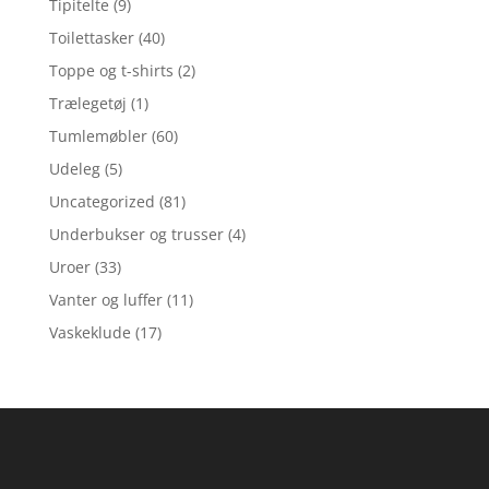
Tipitelte
(9)
Toilettasker
(40)
Toppe og t-shirts
(2)
Trælegetøj
(1)
Tumlemøbler
(60)
Udeleg
(5)
Uncategorized
(81)
Underbukser og trusser
(4)
Uroer
(33)
Vanter og luffer
(11)
Vaskeklude
(17)