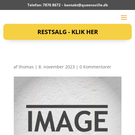
Telefon: 7876 8672 –
kontakt@queensville.dk
RESTSALG - KLIK HER
af
thomas
|
8. november 2023
|
0 Kommentarer