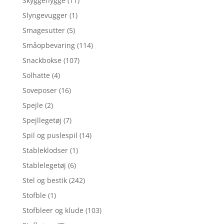
Skyggehygge
(11)
Slyngevugger
(1)
Smagesutter
(5)
Småopbevaring
(114)
Snackbokse
(107)
Solhatte
(4)
Soveposer
(16)
Spejle
(2)
Spejllegetøj
(7)
Spil og puslespil
(14)
Stableklodser
(1)
Stablelegetøj
(6)
Stel og bestik
(242)
Stofble
(1)
Stofbleer og klude
(103)