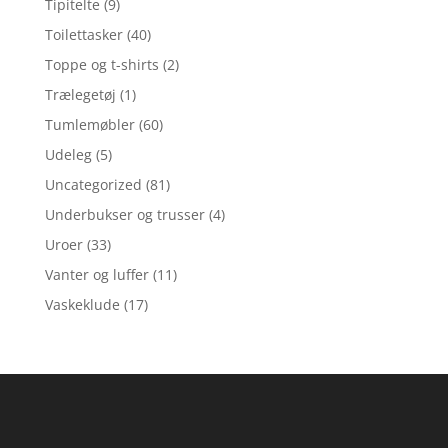
Tipitelte
(9)
Toilettasker
(40)
Toppe og t-shirts
(2)
Trælegetøj
(1)
Tumlemøbler
(60)
Udeleg
(5)
Uncategorized
(81)
Underbukser og trusser
(4)
Uroer
(33)
Vanter og luffer
(11)
Vaskeklude
(17)