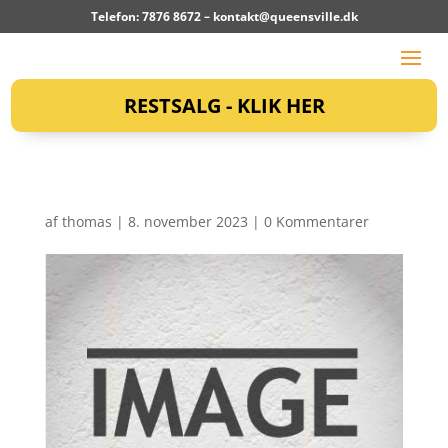
Telefon: 7876 8672 –
kontakt@queensville.dk
RESTSALG - KLIK HER
af
thomas
|
8. november 2023
|
0 Kommentarer