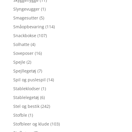
Skyggehygge
(11)
Slyngevugger
(1)
Smagesutter
(5)
Småopbevaring
(114)
Snackbokse
(107)
Solhatte
(4)
Soveposer
(16)
Spejle
(2)
Spejllegetøj
(7)
Spil og puslespil
(14)
Stableklodser
(1)
Stablelegetøj
(6)
Stel og bestik
(242)
Stofble
(1)
Stofbleer og klude
(103)