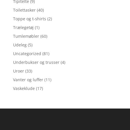
Tipitelte
(9)
Toilettasker
(40)
Toppe og t-shirts
(2)
Trælegetøj
(1)
Tumlemøbler
(60)
Udeleg
(5)
Uncategorized
(81)
Underbukser og trusser
(4)
Uroer
(33)
Vanter og luffer
(11)
Vaskeklude
(17)