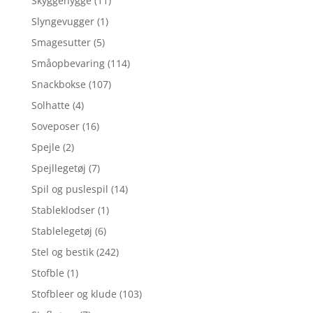
Skyggehygge
(11)
Slyngevugger
(1)
Smagesutter
(5)
Småopbevaring
(114)
Snackbokse
(107)
Solhatte
(4)
Soveposer
(16)
Spejle
(2)
Spejllegetøj
(7)
Spil og puslespil
(14)
Stableklodser
(1)
Stablelegetøj
(6)
Stel og bestik
(242)
Stofble
(1)
Stofbleer og klude
(103)