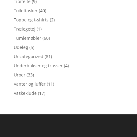
Tipitelte
(9)
Toilettasker
(40)
Toppe og t-shirts
(2)
Trælegetøj
(1)
Tumlemøbler
(60)
Udeleg
(5)
Uncategorized
(81)
Underbukser og trusser
(4)
Uroer
(33)
Vanter og luffer
(11)
Vaskeklude
(17)