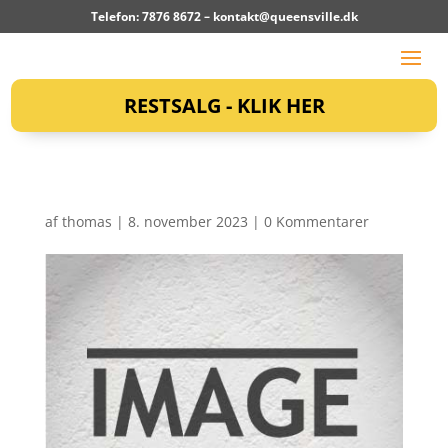
Telefon: 7876 8672 –
kontakt@queensville.dk
RESTSALG - KLIK HER
af
thomas
|
8. november 2023
|
0 Kommentarer