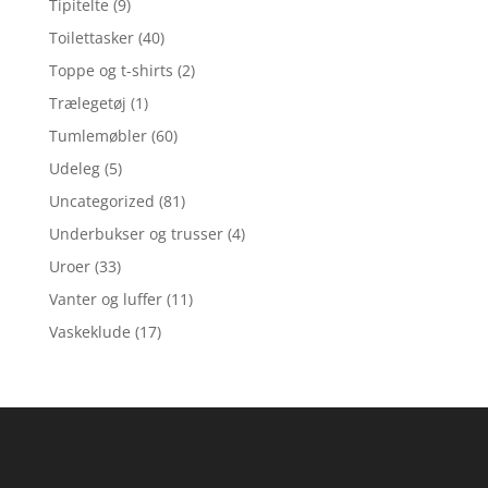
Tipitelte
(9)
Toilettasker
(40)
Toppe og t-shirts
(2)
Trælegetøj
(1)
Tumlemøbler
(60)
Udeleg
(5)
Uncategorized
(81)
Underbukser og trusser
(4)
Uroer
(33)
Vanter og luffer
(11)
Vaskeklude
(17)