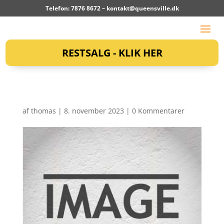
Telefon: 7876 8672 –
kontakt@queensville.dk
RESTSALG - KLIK HER
af
thomas
|
8. november 2023
|
0 Kommentarer