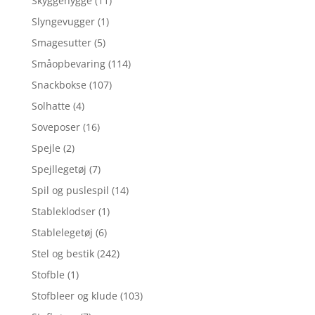
Skyggehygge
(11)
Slyngevugger
(1)
Smagesutter
(5)
Småopbevaring
(114)
Snackbokse
(107)
Solhatte
(4)
Soveposer
(16)
Spejle
(2)
Spejllegetøj
(7)
Spil og puslespil
(14)
Stableklodser
(1)
Stablelegetøj
(6)
Stel og bestik
(242)
Stofble
(1)
Stofbleer og klude
(103)