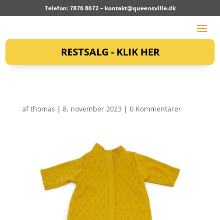
Telefon: 7876 8672 –
kontakt@queensville.dk
RESTSALG - KLIK HER
af
thomas
|
8. november 2023
|
0 Kommentarer