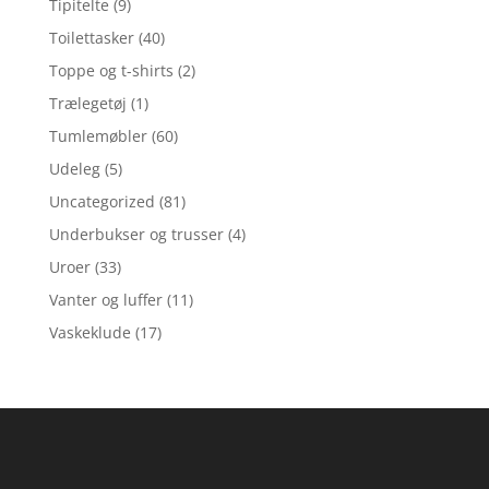
Tipitelte
(9)
Toilettasker
(40)
Toppe og t-shirts
(2)
Trælegetøj
(1)
Tumlemøbler
(60)
Udeleg
(5)
Uncategorized
(81)
Underbukser og trusser
(4)
Uroer
(33)
Vanter og luffer
(11)
Vaskeklude
(17)