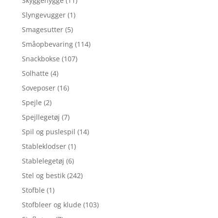
Skyggehygge
(11)
Slyngevugger
(1)
Smagesutter
(5)
Småopbevaring
(114)
Snackbokse
(107)
Solhatte
(4)
Soveposer
(16)
Spejle
(2)
Spejllegetøj
(7)
Spil og puslespil
(14)
Stableklodser
(1)
Stablelegetøj
(6)
Stel og bestik
(242)
Stofble
(1)
Stofbleer og klude
(103)