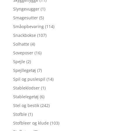
Skyggehygge
(11)
Slyngevugger
(1)
Smagesutter
(5)
Småopbevaring
(114)
Snackbokse
(107)
Solhatte
(4)
Soveposer
(16)
Spejle
(2)
Spejllegetøj
(7)
Spil og puslespil
(14)
Stableklodser
(1)
Stablelegetøj
(6)
Stel og bestik
(242)
Stofble
(1)
Stofbleer og klude
(103)