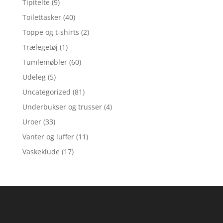
Tipitelte
(9)
Toilettasker
(40)
Toppe og t-shirts
(2)
Trælegetøj
(1)
Tumlemøbler
(60)
Udeleg
(5)
Uncategorized
(81)
Underbukser og trusser
(4)
Uroer
(33)
Vanter og luffer
(11)
Vaskeklude
(17)