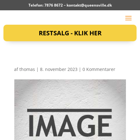
Telefon: 7876 8672 –
kontakt@queensville.dk
RESTSALG - KLIK HER
af
thomas
|
8. november 2023
|
0 Kommentarer