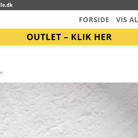
le.dk
FORSIDE
VIS A
OUTLET – KLIK HER
er