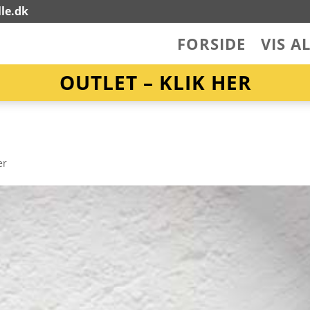
le.dk
FORSIDE
VIS A
OUTLET – KLIK HER
er