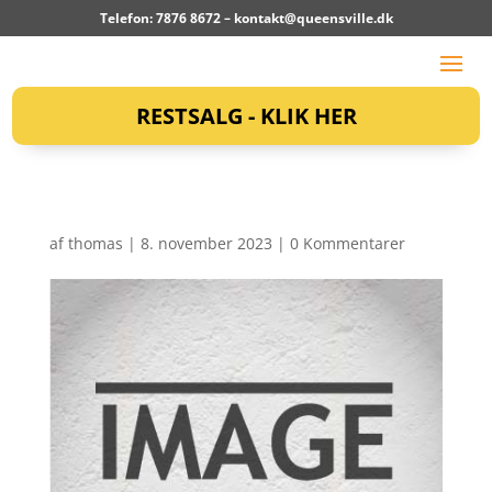
Telefon: 7876 8672 –
kontakt@queensville.dk
RESTSALG - KLIK HER
af
thomas
|
8. november 2023
|
0 Kommentarer