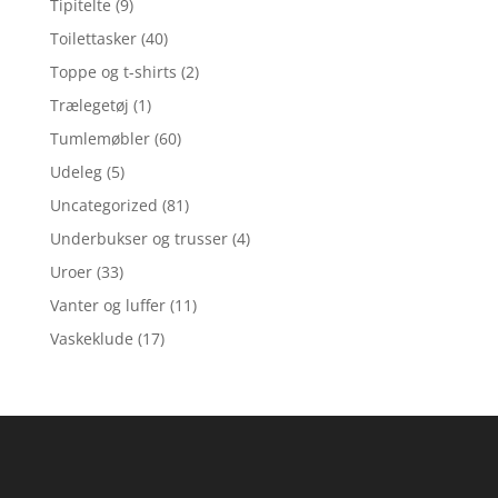
Tipitelte
(9)
Toilettasker
(40)
Toppe og t-shirts
(2)
Trælegetøj
(1)
Tumlemøbler
(60)
Udeleg
(5)
Uncategorized
(81)
Underbukser og trusser
(4)
Uroer
(33)
Vanter og luffer
(11)
Vaskeklude
(17)