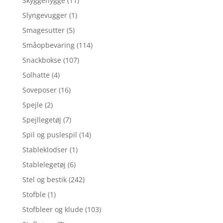
Skyggehygge
(11)
Slyngevugger
(1)
Smagesutter
(5)
Småopbevaring
(114)
Snackbokse
(107)
Solhatte
(4)
Soveposer
(16)
Spejle
(2)
Spejllegetøj
(7)
Spil og puslespil
(14)
Stableklodser
(1)
Stablelegetøj
(6)
Stel og bestik
(242)
Stofble
(1)
Stofbleer og klude
(103)