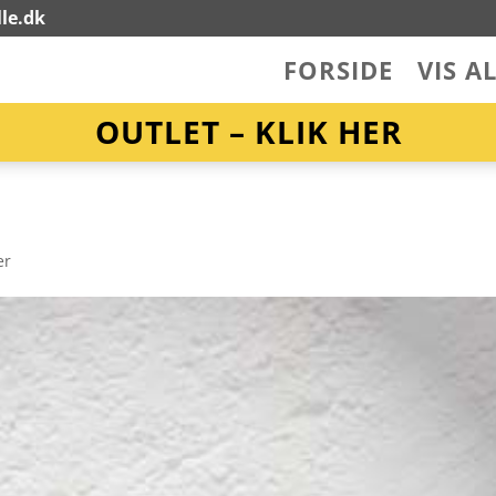
le.dk
FORSIDE
VIS A
OUTLET – KLIK HER
er