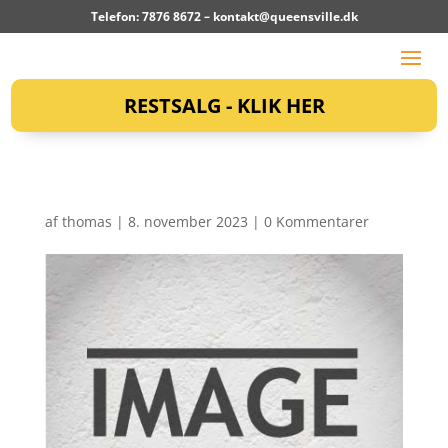
Telefon: 7876 8672 –
kontakt@queensville.dk
RESTSALG - KLIK HER
af
thomas
|
8. november 2023
|
0 Kommentarer