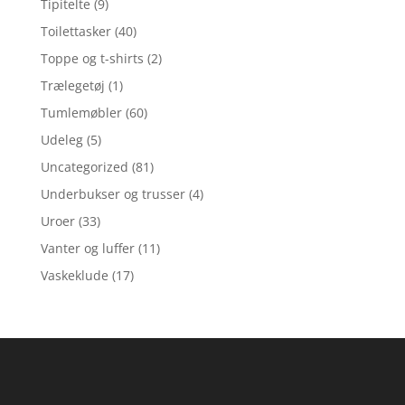
Tipitelte
(9)
Toilettasker
(40)
Toppe og t-shirts
(2)
Trælegetøj
(1)
Tumlemøbler
(60)
Udeleg
(5)
Uncategorized
(81)
Underbukser og trusser
(4)
Uroer
(33)
Vanter og luffer
(11)
Vaskeklude
(17)