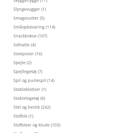
Skyggehygge
(11)
Slyngevugger
(1)
Smagesutter
(5)
Småopbevaring
(114)
Snackbokse
(107)
Solhatte
(4)
Soveposer
(16)
Spejle
(2)
Spejllegetøj
(7)
Spil og puslespil
(14)
Stableklodser
(1)
Stablelegetøj
(6)
Stel og bestik
(242)
Stofble
(1)
Stofbleer og klude
(103)