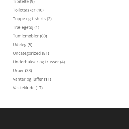
Tipitelte
(9)
Toilettasker
(40)
Toppe og t-shirts
(2)
Trælegetøj
(1)
Tumlemøbler
(60)
Udeleg
(5)
Uncategorized
(81)
Underbukser og trusser
(4)
Uroer
(33)
Vanter og luffer
(11)
Vaskeklude
(17)