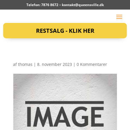
Telefon: 7876 8672 –
kontakt@queensville.dk
RESTSALG - KLIK HER
af
thomas
|
8. november 2023
|
0 Kommentarer