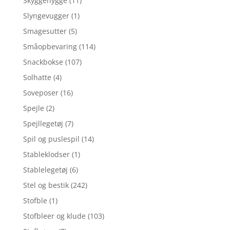
Skyggehygge
(11)
Slyngevugger
(1)
Smagesutter
(5)
Småopbevaring
(114)
Snackbokse
(107)
Solhatte
(4)
Soveposer
(16)
Spejle
(2)
Spejllegetøj
(7)
Spil og puslespil
(14)
Stableklodser
(1)
Stablelegetøj
(6)
Stel og bestik
(242)
Stofble
(1)
Stofbleer og klude
(103)