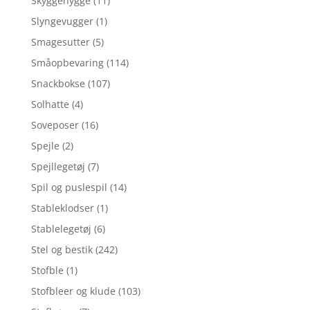
Skyggehygge
(11)
Slyngevugger
(1)
Smagesutter
(5)
Småopbevaring
(114)
Snackbokse
(107)
Solhatte
(4)
Soveposer
(16)
Spejle
(2)
Spejllegetøj
(7)
Spil og puslespil
(14)
Stableklodser
(1)
Stablelegetøj
(6)
Stel og bestik
(242)
Stofble
(1)
Stofbleer og klude
(103)