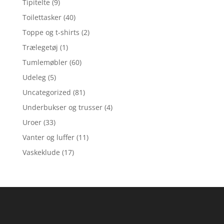
Tipitelte
(9)
Toilettasker
(40)
Toppe og t-shirts
(2)
Trælegetøj
(1)
Tumlemøbler
(60)
Udeleg
(5)
Uncategorized
(81)
Underbukser og trusser
(4)
Uroer
(33)
Vanter og luffer
(11)
Vaskeklude
(17)