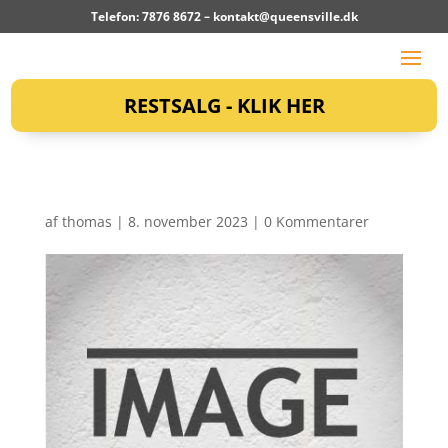
Telefon: 7876 8672 –
kontakt@queensville.dk
RESTSALG - KLIK HER
af
thomas
|
8. november 2023
|
0 Kommentarer